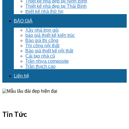
Thiết kế nhà đẹp tại Ninh Bình
Thiết kế nhà đẹp tại Thái Bình
thiết kế nhà thờ họ
BÁO GIÁ
Xây nhà trọn gói
báo giá thiết kế kiến trúc
Báo giá thi công
Thi công nội thất
Báo giá thiết kế nội thất
Cải tạo nhà cũ
Trần nhựa composite
Trần thạch cao
Liên hệ
Tin Tức