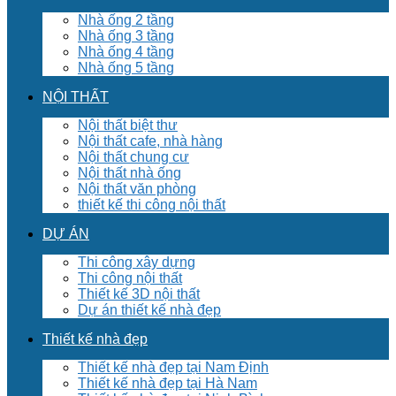
Nhà ống 2 tầng
Nhà ống 3 tầng
Nhà ống 4 tầng
Nhà ống 5 tầng
NỘI THẤT
Nội thất biệt thư
Nội thất cafe, nhà hàng
Nội thất chung cư
Nội thất nhà ống
Nội thất văn phòng
thiết kế thi công nội thất
DỰ ÁN
Thi công xây dựng
Thi công nội thất
Thiết kế 3D nội thất
Dự án thiết kế nhà đẹp
Thiết kế nhà đẹp
Thiết kế nhà đẹp tại Nam Định
Thiết kế nhà đẹp tại Hà Nam