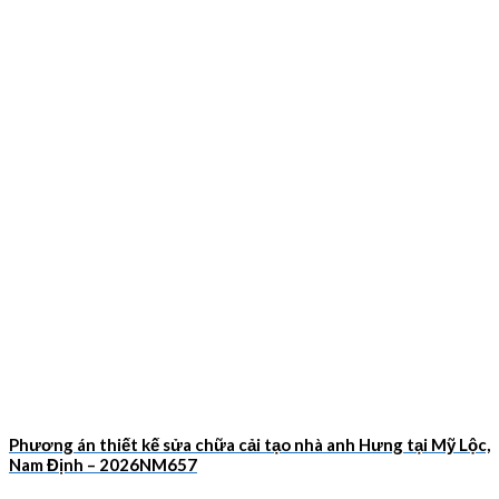
Phương án thiết kế sửa chữa cải tạo nhà anh Hưng tại Mỹ Lộc,
Nam Định – 2026NM657