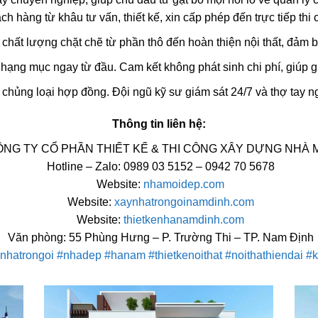
h hàng từ khâu tư vấn, thiết kế, xin cấp phép đến trực tiếp thi 
 chất lượng chặt chẽ từ phần thô đến hoàn thiện nội thất, đảm 
ng hạng mục ngay từ đầu. Cam kết không phát sinh chi phí, giúp
chủng loại hợp đồng. Đội ngũ kỹ sư giám sát 24/7 và thợ tay ng
Thông tin liên hệ:
NG TY CỔ PHẦN THIẾT KẾ & THI CÔNG XÂY DỰNG NHÀ 
Hotline – Zalo: 0989 03 5152 – 0942 70 5678
Website:
nhamoidep.com
Website:
xaynhatrongoinamdinh.com
Website:
thietkenhanamdinh.com
Văn phòng: 55 Phùng Hưng – P. Trường Thi – TP. Nam Định
nhatrongoi
#nhadep
#hanam
#thietkenoithat
#noithathiendai
#k