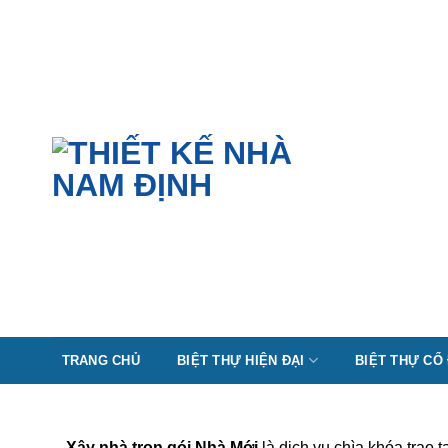
Skip
to
content
TRANG CHỦ
BIỆT THỰ HIỆN ĐẠI
BIỆT THỰ CỔ
Xây nhà trọn gói Nhà Mới
là dịch vụ chìa khóa trao 