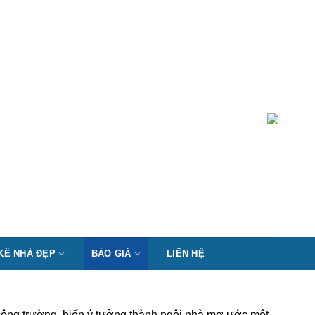
 KẾ NHÀ ĐẸP
BÁO GIÁ
LIÊN HỆ
ý công trường, biến ý tưởng thành ngôi nhà mơ ước một