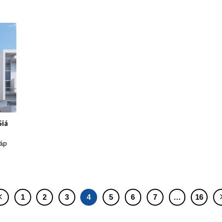
Giá
háp
1
2
3
4
5
6
7
…
16