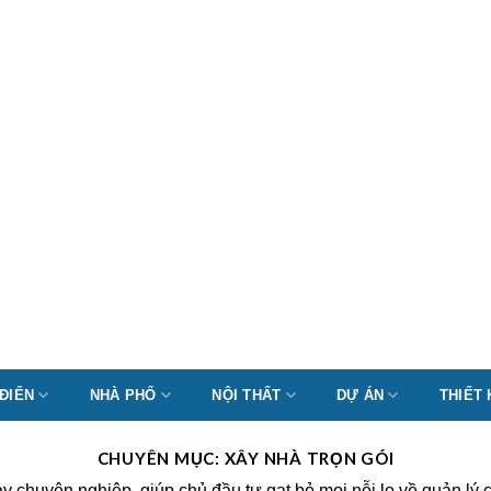
 ĐIỂN
NHÀ PHỐ
NỘI THẤT
DỰ ÁN
THIẾT
CHUYÊN MỤC:
XÂY NHÀ TRỌN GÓI
tay chuyên nghiệp, giúp chủ đầu tư gạt bỏ mọi nỗi lo về quản l