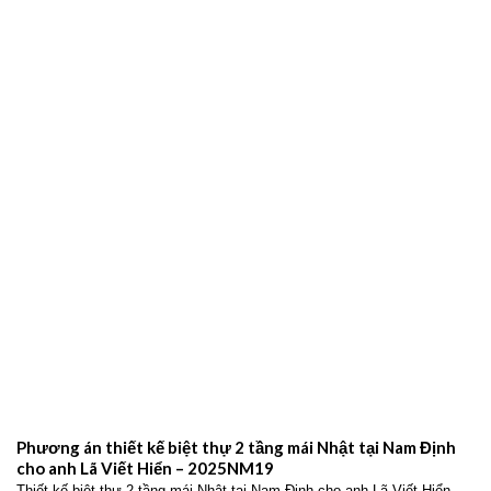
Phương án thiết kế biệt thự 2 tầng mái Nhật tại Nam Định
cho anh Lã Viết Hiển – 2025NM19
Thiết kế biệt thự 2 tầng mái Nhật tại Nam Định cho anh Lã Viết Hiển