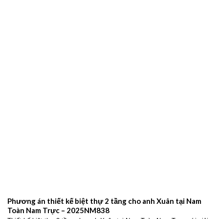
gói chuyên nghiệp – 2026NM664
Đơn vị xây dựng Ninh Bình uy tín – Giải pháp thiết kế và thi công trọn
gói chuyên nghiệp Xây
THIẾT KẾ BIỆT THỰ HIỆN ĐẠI