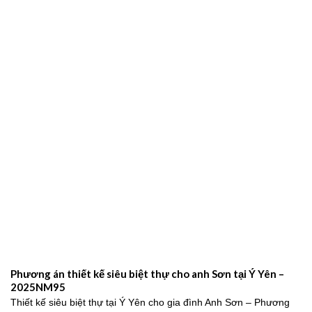
Mẫu Biệt Thự Tân Cổ Điển 3 Tầng Kiểu Pháp Đẹp Đẳng Cấp
Tại Nam Định – 2024NM203
Mẫu biệt thự tân cổ điển 3 tầng kiểu Pháp sang trọng, đẳng cấp
2026Trong