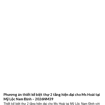
Phương án thiết kế nhà ống 2 tầng hiện đại cho gia đình anh
Giang tại Giao Thủy Nam Định – 2026NM42
Thiết kế nhà ống 2 tầng hiện đại cho gia đình anh Giang tại Giao Thủy
Nam Định với không gian