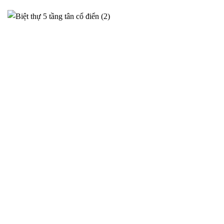
Phương án thiết kế siêu biệt thự cho anh Sơn tại Ý Yên –
2025NM95
Thiết kế siêu biệt thự tại Ý Yên cho gia đình Anh Sơn – Phương