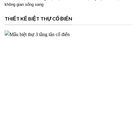
Phương án thiết kế biệt thự 2 tầng hiện đại cho Ms Hoài tại
Mỹ Lộc Nam Định – 2026NM39
Thiết kế biệt thự 2 tầng hiện đại cho Ms Hoài tại Mỹ Lộc Nam Định với
không gian sống sang
THIẾT KẾ BIỆT THỰ CỔ ĐIỂN