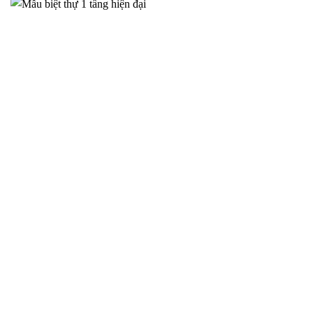
Biệt Thự Tân Cổ Điển Tại Hà Nam – Đẳng Cấp Sang Trọng
Bền Vững – 2025NM850
Trong bối cảnh đời sống ngày càng nâng cao, nhu cầu sở hữu
một không
THIẾT KẾ NHÀ CẤP 4