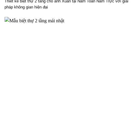
Phương án thiết kế biệt thự 2 tầng cho anh Xuân tại Nam
Toàn Nam Trực – 2025NM838
Thiết kế biệt thự 2 tầng cho anh Xuân tại Nam Toàn Nam Trực với giải
pháp không gian hiện đại