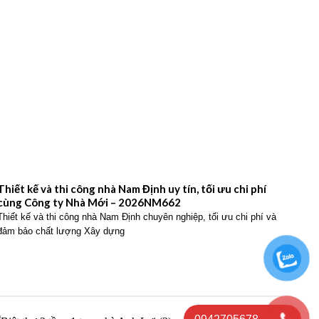
Thiết kế và thi công nhà Nam Định uy tín, tối ưu chi phí
Thiế
cùng Công ty Nhà Mới – 2026NM662
Công
Thiết kế và thi công nhà Nam Định chuyên nghiệp, tối ưu chi phí và
Thiết
đảm bảo chất lượng Xây dựng
hiện 