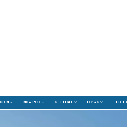
 ĐIỂN
NHÀ PHỐ
NỘI THẤT
DỰ ÁN
THIẾT