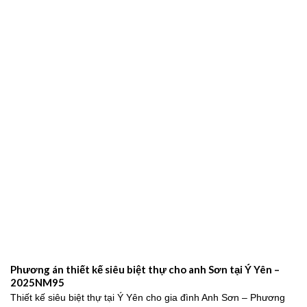
Mẫu Biệt Thự Tân Cổ Điển 3 Tầng Kiểu Pháp Đẹp Đẳng Cấp
Tại Nam Định – 2024NM203
Mẫu biệt thự tân cổ điển 3 tầng kiểu Pháp sang trọng, đẳng cấp
2026Trong