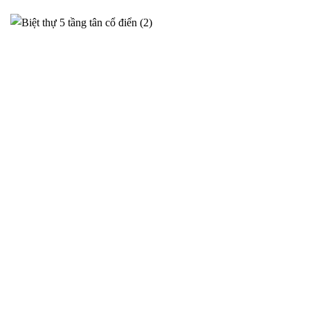
Phương án thiết kế siêu biệt thự cho anh Sơn tại Ý Yên –
2025NM95
Thiết kế siêu biệt thự tại Ý Yên cho gia đình Anh Sơn – Phương