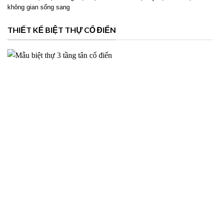
Phương án thiết kế biệt thự 2 tầng hiện đại cho Ms Hoài tại
Mỹ Lộc Nam Định – 2026NM39
Thiết kế biệt thự 2 tầng hiện đại cho Ms Hoài tại Mỹ Lộc Nam Định với
không gian sống sang
THIẾT KẾ BIỆT THỰ CỔ ĐIỂN