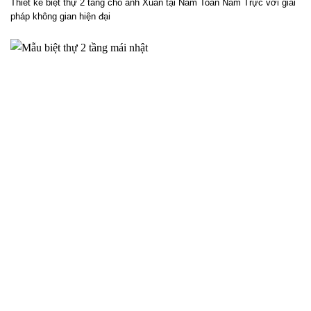
Phương án thiết kế biệt thự 2 tầng cho anh Xuân tại Nam
Toàn Nam Trực – 2025NM838
Thiết kế biệt thự 2 tầng cho anh Xuân tại Nam Toàn Nam Trực với giải
pháp không gian hiện đại