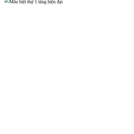
Biệt Thự Tân Cổ Điển Tại Hà Nam – Đẳng Cấp Sang Trọng
Bền Vững – 2025NM850
Trong bối cảnh đời sống ngày càng nâng cao, nhu cầu sở hữu
một không
THIẾT KẾ NHÀ CẤP 4