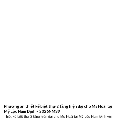
Phương án thiết kế nhà ống 2 tầng hiện đại cho gia đình anh
Giang tại Giao Thủy Nam Định – 2026NM42
Thiết kế nhà ống 2 tầng hiện đại cho gia đình anh Giang tại Giao Thủy
Nam Định với không gian