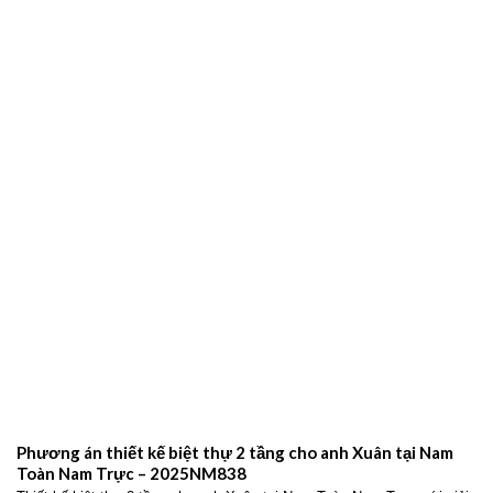
gói chuyên nghiệp – 2026NM664
Đơn vị xây dựng Ninh Bình uy tín – Giải pháp thiết kế và thi công trọn
gói chuyên nghiệp Xây
THIẾT KẾ BIỆT THỰ HIỆN ĐẠI