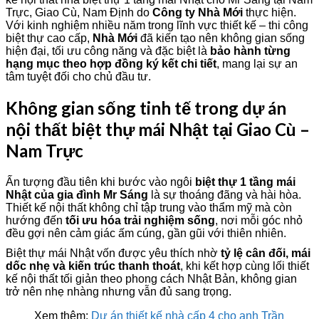
Trực, Giao Cù, Nam Định do
Công ty Nhà Mới
thực hiện.
Với kinh nghiệm nhiều năm trong lĩnh vực thiết kế – thi công
biệt thự cao cấp,
Nhà Mới
đã kiến tạo nên không gian sống
hiện đại, tối ưu công năng và đặc biệt là
bảo hành từng
hạng mục theo hợp đồng ký kết chi tiết
, mang lại sự an
tâm tuyệt đối cho chủ đầu tư.
Không gian sống tinh tế trong dự án
nội thất biệt thự mái Nhật tại Giao Cù –
Nam Trực
Ấn tượng đầu tiên khi bước vào ngôi
biệt thự 1 tầng mái
Nhật của gia đình Mr Sáng
là sự thoáng đãng và hài hòa.
Thiết kế nội thất không chỉ tập trung vào thẩm mỹ mà còn
hướng đến
tối ưu hóa trải nghiệm sống
, nơi mỗi góc nhỏ
đều gợi nên cảm giác ấm cúng, gần gũi với thiên nhiên.
Biệt thự mái Nhật vốn được yêu thích nhờ
tỷ lệ cân đối, mái
dốc nhẹ và kiến trúc thanh thoát
, khi kết hợp cùng lối thiết
kế nội thất tối giản theo phong cách Nhật Bản, không gian
trở nên nhẹ nhàng nhưng vẫn đủ sang trọng.
Xem thêm:
Dự án thiết kế nhà cấp 4 cho anh Trần