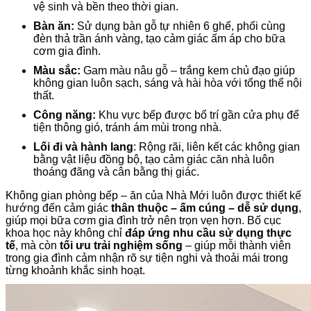
vệ sinh và bền theo thời gian.
Bàn ăn:
Sử dụng bàn gỗ tự nhiên 6 ghế, phối cùng
đèn thả trần ánh vàng, tạo cảm giác ấm áp cho bữa
cơm gia đình.
Màu sắc:
Gam màu nâu gỗ – trắng kem chủ đạo giúp
không gian luôn sạch, sáng và hài hòa với tổng thể nội
thất.
Công năng:
Khu vực bếp được bố trí gần cửa phụ để
tiện thông gió, tránh ám mùi trong nhà.
Lối đi và hành lang
: Rộng rãi, liên kết các không gian
bằng vật liệu đồng bộ, tạo cảm giác căn nhà luôn
thoáng đãng và cân bằng thị giác.
Không gian phòng bếp – ăn của Nhà Mới luôn được thiết kế
hướng đến cảm giác
thân thuộc – ấm cúng – dễ sử dụng
,
giúp mọi bữa cơm gia đình trở nên trọn vẹn hơn. Bố cục
khoa học này không chỉ
đáp ứng nhu cầu sử dụng thực
tế
, mà còn
tối ưu trải nghiệm sống
– giúp mỗi thành viên
trong gia đình cảm nhận rõ sự tiện nghi và thoải mái trong
từng khoảnh khắc sinh hoạt.