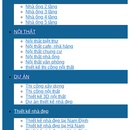
Nhà ống 2 tầng
Nhà ống 3 tầng
Nhà ống 4 tầng
Nhà ống 5 tầng
NỘI THẤT
Nội thất biệt thư
Nội thất cafe, nhà hàng
Nội thất chung cư
Nội thất nhà ống
Nội thất văn phòng
thiết kế thi công nội thất
DỰ ÁN
Thi công xây dựng
Thi công nội thất
Thiết kế 3D nội thất
Dự án thiết kế nhà đẹp
Thiết kế nhà đẹp
Thiết kế nhà đẹp tại Nam Định
Thiết kế nhà đẹp tại Hà Nam