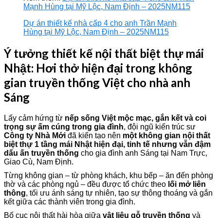
Mạnh Hùng tại Mỹ Lộc, Nam Định – 2025NM115
Dự án thiết kế nhà cấp 4 cho anh Trần Mạnh
Hùng tại Mỹ Lộc, Nam Định – 2025NM115
Ý tưởng thiết kế nội thất biệt thự mái
Nhật: Hơi thở hiện đại trong không
gian truyền thống Việt cho nhà anh
Sáng
Lấy cảm hứng từ
nếp sống Việt mộc mạc, gắn kết và coi
trọng sự ấm cúng trong gia đình
, đội ngũ kiến trúc sư
Công ty Nhà Mới
đã kiến tạo nên
một không gian nội thất
biệt thự 1 tầng mái Nhật hiện đại, tinh tế nhưng vẫn đậm
dấu ấn truyền thống
cho gia đình anh Sáng tại Nam Trực,
Giao Cù, Nam Định.
Từng không gian – từ phòng khách, khu bếp – ăn đến phòng
thờ và các phòng ngủ – đều được tổ chức theo
lối mở liên
thông
, tối ưu ánh sáng tự nhiên, tạo sự thông thoáng và gắn
kết giữa các thành viên trong gia đình.
Bố cục nội thất hài hòa giữa
vật liệu gỗ truyền thống
và