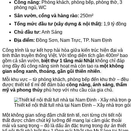
Công năng:
Phòng khách, phòng bếp, phòng thờ, 3
phòng ngủ, WC
Sân vườn, cổng và hàng rào:
250m²
Tổng mức đầu tư (xây dựng & nội thất):
1,9 tỷ đồng
Chủ đầu tư:
Anh Sáng
Địa điểm:
Đồng Sơn, Nam Trực, TP. Nam Định
Công trình là sự kết hợp hài hòa giữa kiến trúc hiện đại và
tinh thần truyền thống Việt. Với tổng diện tích gần 400m² bao
gồm cả sân vườn,
biệt thự 1 tầng mái Nhật
không chỉ đáp
ứng đầy đủ công năng sinh hoạt mà còn tạo ra
một không
gian sống xanh, thoáng, gần gũi thiên nhiên
.
Mỗi khu vực – từ phòng khách, phòng bếp đến khu thờ – đều
được thiết kế tỉ mỉ để đảm bảo
công năng, ánh sáng, thẩm
mỹ và phong thủy
phù hợp với nhu cầu của gia chủ.
Thiết kế nội thất full nhà tại Nam Định – Xây nhà trọn gó
Một không gian sống đậm chất tinh tế, nơi từng chi tiết nội
thất được chăm chút kỹ lưỡng để mang lại cảm giác thoải
mái và sang trọng – đó là dấu ấn đặc trưng trong dự án thiết
kế nội thất nhà biệt thự 1 tầng mái Nhật cho Mr Sáng tại Nam