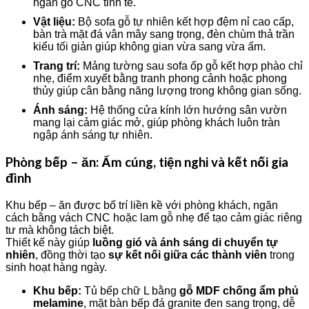
ngăn gỗ CNC tinh tế.
Vật liệu:
Bộ sofa gỗ tự nhiên kết hợp đệm nỉ cao cấp,
bàn trà mặt đá vân mây sang trọng, đèn chùm thả trần
kiểu tối giản giúp không gian vừa sang vừa ấm.
Trang trí:
Mảng tường sau sofa ốp gỗ kết hợp phào chỉ
nhẹ, điểm xuyết bằng tranh phong cảnh hoặc phong
thủy giúp cân bằng năng lượng trong không gian sống.
Ánh sáng:
Hệ thống cửa kính lớn hướng sân vườn
mang lại cảm giác mở, giúp phòng khách luôn tràn
ngập ánh sáng tự nhiên.
Phòng bếp – ăn: Ấm cúng, tiện nghi và kết nối gia
đình
Khu bếp – ăn được bố trí liền kề với phòng khách, ngăn
cách bằng vách CNC hoặc lam gỗ nhẹ để tạo cảm giác riêng
tư mà không tách biệt.
Thiết kế này giúp
luồng gió và ánh sáng di chuyển tự
nhiên
, đồng thời tạo
sự kết nối giữa các thành viên
trong
sinh hoạt hàng ngày.
Khu bếp:
Tủ bếp chữ L bằng
gỗ MDF chống ẩm phủ
melamine
, mặt bàn bếp đá granite đen sang trọng, dễ