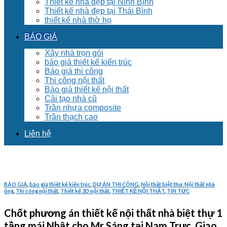
Thiết kế nhà đẹp tại Ninh Bình
Thiết kế nhà đẹp tại Thái Bình
thiết kế nhà thờ họ
BÁO GIÁ
Xây nhà trọn gói
báo giá thiết kế kiến trúc
Báo giá thi công
Thi công nội thất
Báo giá thiết kế nội thất
Cải tạo nhà cũ
Trần nhựa composite
Trần thạch cao
Liên hệ
BÁO GIÁ
,
báo giá thiết kế kiến trúc
,
DỰ ÁN THI CÔNG
,
Nội thất biệt thư
,
Nội thất nhà
ống
,
Thi công nội thất
,
Thiết kế 3D nội thất
,
THIẾT KẾ NỘI THẤT
,
TIN TỨC
Chốt phương án thiết kế nội thất nhà biệt thự 1
tầng mái Nhật cho Mr Sáng tại Nam Trực, Giao