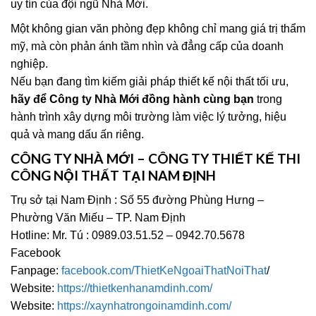
uy tín của đội ngũ Nhà Mới.
Một không gian văn phòng đẹp không chỉ mang giá trị thẩm
mỹ, mà còn phản ánh tầm nhìn và đẳng cấp của doanh
nghiệp.
Nếu bạn đang tìm kiếm giải pháp thiết kế nội thất tối ưu,
hãy để Công ty Nhà Mới đồng hành cùng bạn
trong
hành trình xây dựng môi trường làm việc lý tưởng, hiệu
quả và mang dấu ấn riêng.
CÔNG TY NHÀ MỚI – CÔNG TY THIẾT KẾ THI
CÔNG NỘI THẤT TẠI NAM ĐỊNH
Trụ sở tại Nam Định : Số 55 đường Phùng Hưng –
Phường Văn Miếu – TP. Nam Định
Hotline: Mr. Tú : 0989.03.51.52 – 0942.70.5678
Facebook
Fanpage:
facebook.com/ThietKeNgoaiThatNoiThat
/
Website:
https://thietkenhanamdinh.com/
Website:
https://xaynhatrongoinamdinh.com/