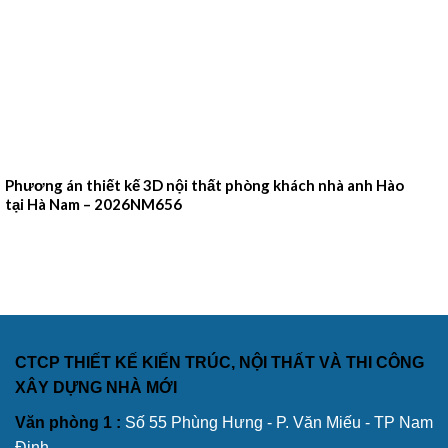
Phương án thiết kế 3D nội thất phòng khách nhà anh Hào
tại Hà Nam – 2026NM656
CTCP THIẾT KẾ KIẾN TRÚC, NỘI THẤT VÀ THI CÔNG
XÂY DỰNG NHÀ MỚI
Văn phòng 1 :
Số 55 Phùng Hưng - P. Văn Miếu - TP Nam
Định.