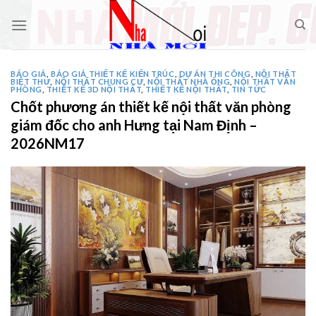
Skip
to
content
BÁO GIÁ
,
BÁO GIÁ THIẾT KẾ KIẾN TRÚC
,
DỰ ÁN THI CÔNG
,
NỘI THẤT
BIỆT THƯ
,
NỘI THẤT CHUNG CƯ
,
NỘI THẤT NHÀ ỐNG
,
NỘI THẤT VĂN
PHÒNG
,
THIẾT KẾ 3D NỘI THẤT
,
THIẾT KẾ NỘI THẤT
,
TIN TỨC
Chốt phương án thiết kế nội thất văn phòng
giám đốc cho anh Hưng tại Nam Định –
2026NM17