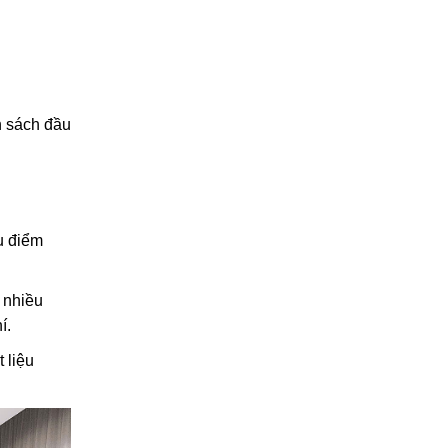
n sách đầu
u điểm
 nhiều
í.
 liệu