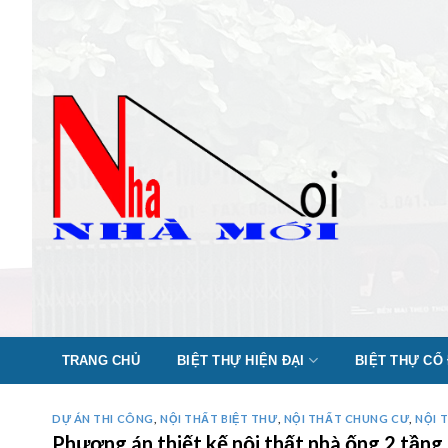
Skip
to
content
TRANG CHỦ
BIỆT THỰ HIỆN ĐẠI
BIỆT THỰ CỔ
DỰ ÁN THI CÔNG
,
NỘI THẤT BIỆT THƯ
,
NỘI THẤT CHUNG CƯ
,
NỘI 
Phương án thiết kế nội thất nhà ống 2 tần