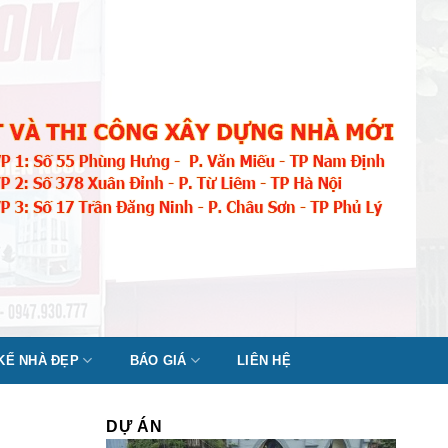
 KẾ NHÀ ĐẸP
BÁO GIÁ
LIÊN HỆ
DỰ ÁN