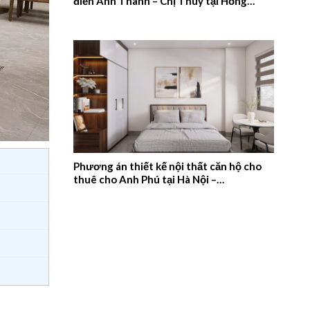
điển Anh Thanh – Chị Thúy tại Hồng
Quang, Nam Định – 2026NM659
Phương án thiết kế nội thất căn hộ cho
thuê cho Anh Phú tại Hà Nội –
2026NM658