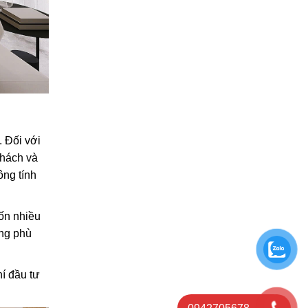
. Đối với
khách và
ông tính
tốn nhiều
ông phù
í đầu tư