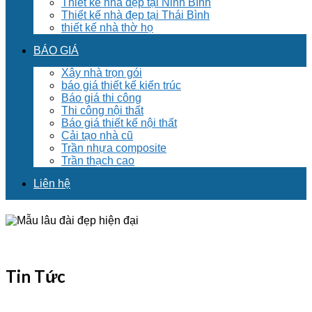
Thiết kế nhà đẹp tại Ninh Bình
Thiết kế nhà đẹp tại Thái Bình
thiết kế nhà thờ họ
BÁO GIÁ
Xây nhà trọn gói
báo giá thiết kế kiến trúc
Báo giá thi công
Thi công nội thất
Báo giá thiết kế nội thất
Cải tạo nhà cũ
Trần nhựa composite
Trần thạch cao
Liên hệ
Tin Tức