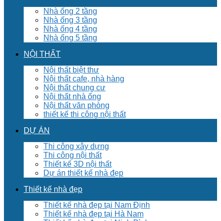
Nhà ống 2 tầng
Nhà ống 3 tầng
Nhà ống 4 tầng
Nhà ống 5 tầng
NỘI THẤT
Nội thất biệt thư
Nội thất cafe, nhà hàng
Nội thất chung cư
Nội thất nhà ống
Nội thất văn phòng
thiết kế thi công nội thất
DỰ ÁN
Thi công xây dựng
Thi công nội thất
Thiết kế 3D nội thất
Dự án thiết kế nhà đẹp
Thiết kế nhà đẹp
Thiết kế nhà đẹp tại Nam Định
Thiết kế nhà đẹp tại Hà Nam