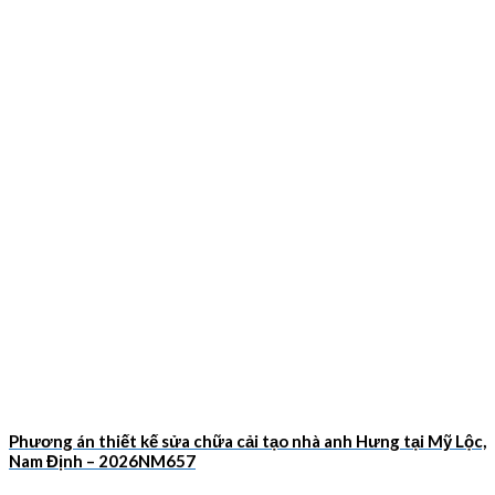
Phương án thiết kế sửa chữa cải tạo nhà anh Hưng tại Mỹ Lộc,
Nam Định – 2026NM657