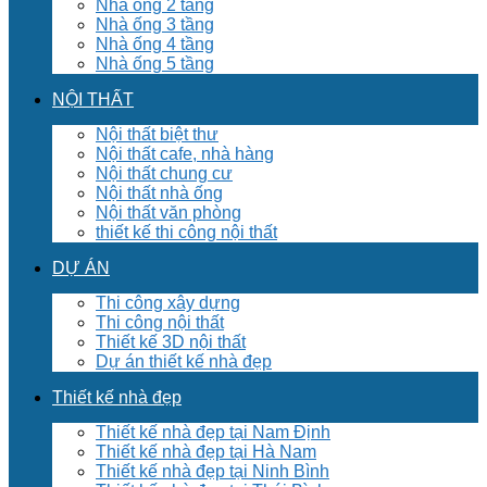
Nhà ống 2 tầng
Nhà ống 3 tầng
Nhà ống 4 tầng
Nhà ống 5 tầng
NỘI THẤT
Nội thất biệt thư
Nội thất cafe, nhà hàng
Nội thất chung cư
Nội thất nhà ống
Nội thất văn phòng
thiết kế thi công nội thất
DỰ ÁN
Thi công xây dựng
Thi công nội thất
Thiết kế 3D nội thất
Dự án thiết kế nhà đẹp
Thiết kế nhà đẹp
Thiết kế nhà đẹp tại Nam Định
Thiết kế nhà đẹp tại Hà Nam
Thiết kế nhà đẹp tại Ninh Bình