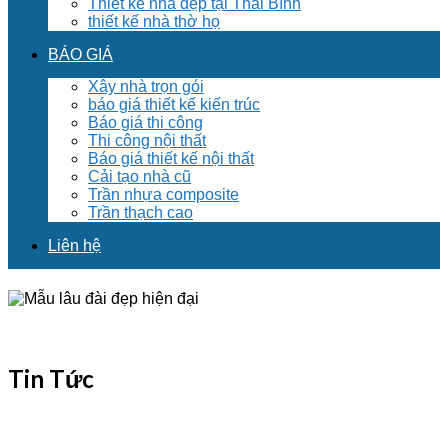
Thiết kế nhà đẹp tại Thái Bình
thiết kế nhà thờ họ
BÁO GIÁ
Xây nhà trọn gói
báo giá thiết kế kiến trúc
Báo giá thi công
Thi công nội thất
Báo giá thiết kế nội thất
Cải tạo nhà cũ
Trần nhựa composite
Trần thạch cao
Liên hệ
Tin Tức