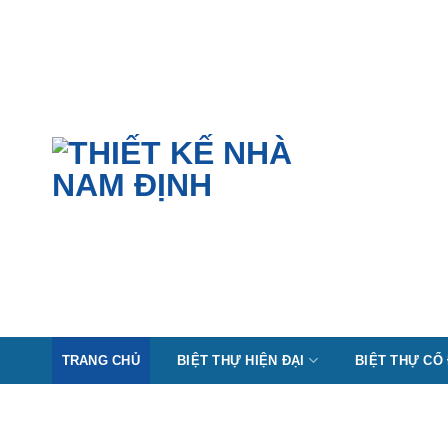
Skip
to
content
TRANG CHỦ
BIỆT THỰ HIỆN ĐẠI
BIỆT THỰ CỔ