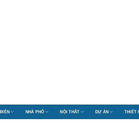
 ĐIỂN
NHÀ PHỐ
NỘI THẤT
DỰ ÁN
THIẾT