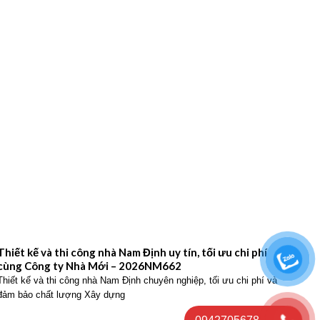
Thiết kế và thi công nhà Nam Định uy tín, tối ưu chi phí
Thiế
cùng Công ty Nhà Mới – 2026NM662
Công
Thiết kế và thi công nhà Nam Định chuyên nghiệp, tối ưu chi phí và
Thiết
đảm bảo chất lượng Xây dựng
hiện 