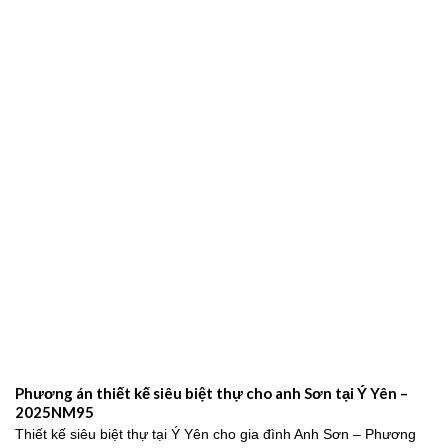
Mẫu Biệt Thự Tân Cổ Điển 3 Tầng Kiểu Pháp Đẹp Đẳng Cấp
Tại Nam Định – 2024NM203
Mẫu biệt thự tân cổ điển 3 tầng kiểu Pháp sang trọng, đẳng cấp
2026Trong