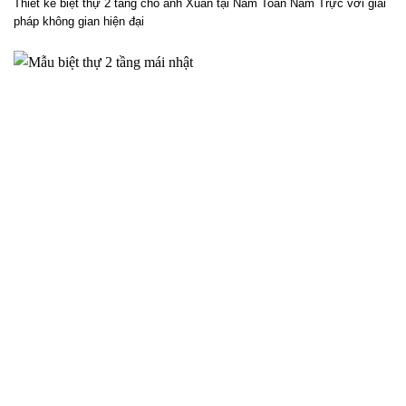
Phương án thiết kế biệt thự 2 tầng cho anh Xuân tại Nam
Toàn Nam Trực – 2025NM838
Thiết kế biệt thự 2 tầng cho anh Xuân tại Nam Toàn Nam Trực với giải
pháp không gian hiện đại