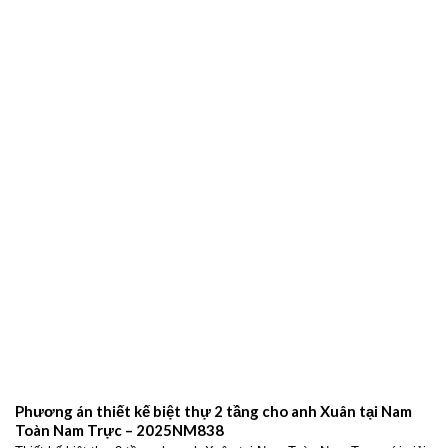
gói chuyên nghiệp – 2026NM664
Đơn vị xây dựng Ninh Bình uy tín – Giải pháp thiết kế và thi công trọn
gói chuyên nghiệp Xây
THIẾT KẾ BIỆT THỰ HIỆN ĐẠI