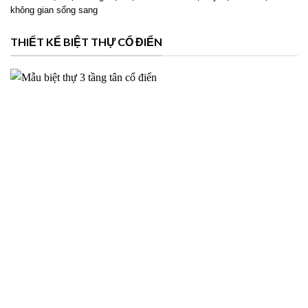
Phương án thiết kế biệt thự 2 tầng hiện đại cho Ms Hoài tại
Mỹ Lộc Nam Định – 2026NM39
Thiết kế biệt thự 2 tầng hiện đại cho Ms Hoài tại Mỹ Lộc Nam Định với
không gian sống sang
THIẾT KẾ BIỆT THỰ CỔ ĐIỂN