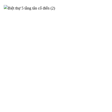
Phương án thiết kế siêu biệt thự cho anh Sơn tại Ý Yên –
2025NM95
Thiết kế siêu biệt thự tại Ý Yên cho gia đình Anh Sơn – Phương