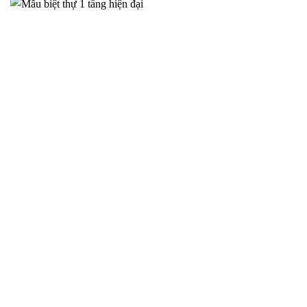
Biệt Thự Tân Cổ Điển Tại Hà Nam – Đẳng Cấp Sang Trọng
Bền Vững – 2025NM850
Trong bối cảnh đời sống ngày càng nâng cao, nhu cầu sở hữu
một không
THIẾT KẾ NHÀ CẤP 4