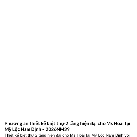
Phương án thiết kế nhà ống 2 tầng hiện đại cho gia đình anh
Giang tại Giao Thủy Nam Định – 2026NM42
Thiết kế nhà ống 2 tầng hiện đại cho gia đình anh Giang tại Giao Thủy
Nam Định với không gian