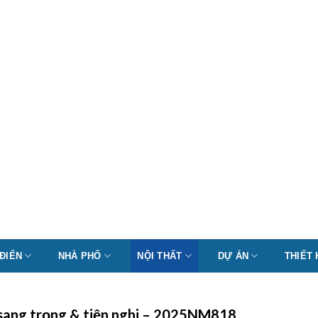
 ĐIỂN
NHÀ PHỐ
NỘI THẤT
DỰ ÁN
THIẾT
ế sang trọng & tiện nghi – 2025NM818