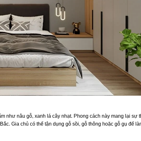
 ấm như nâu gỗ, xanh lá cây nhạt. Phong cách này mang lại sự t
 Bắc. Gia chủ có thể tận dụng gỗ sồi, gỗ thông hoặc gỗ gụ để l