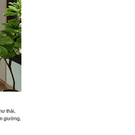
hư thái,
àm giường,