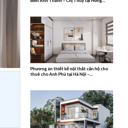
điển Anh Thanh – Chị Thúy tại Hồng
Quang, Nam Định – 2026NM659
Phương án thiết kế nội thất căn hộ cho
thuê cho Anh Phú tại Hà Nội –
2026NM658