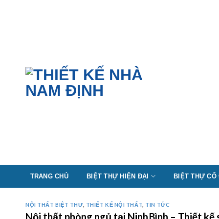
Skip
to
content
TRANG CHỦ
BIỆT THỰ HIỆN ĐẠI
BIỆT THỰ CỔ
NỘI THẤT BIỆT THƯ
,
THIẾT KẾ NỘI THẤT
,
TIN TỨC
Nội thất phòng ngủ tại Ninh Bình – Thiết k