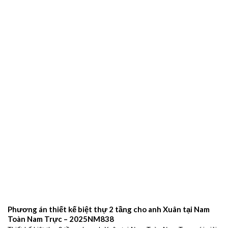
gói chuyên nghiệp – 2026NM664
Đơn vị xây dựng Ninh Bình uy tín – Giải pháp thiết kế và thi công trọn
gói chuyên nghiệp Xây
THIẾT KẾ BIỆT THỰ HIỆN ĐẠI