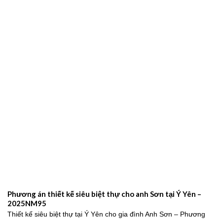
Mẫu Biệt Thự Tân Cổ Điển 3 Tầng Kiểu Pháp Đẹp Đẳng Cấp
Tại Nam Định – 2024NM203
Mẫu biệt thự tân cổ điển 3 tầng kiểu Pháp sang trọng, đẳng cấp
2026Trong