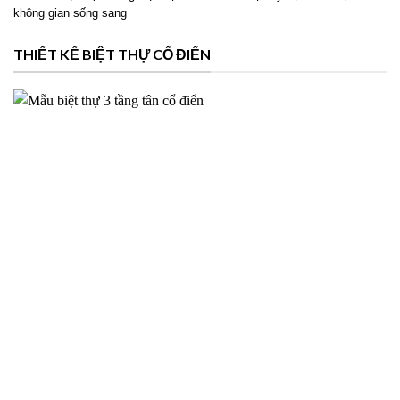
Phương án thiết kế biệt thự 2 tầng hiện đại cho Ms Hoài tại
Mỹ Lộc Nam Định – 2026NM39
Thiết kế biệt thự 2 tầng hiện đại cho Ms Hoài tại Mỹ Lộc Nam Định với
không gian sống sang
THIẾT KẾ BIỆT THỰ CỔ ĐIỂN