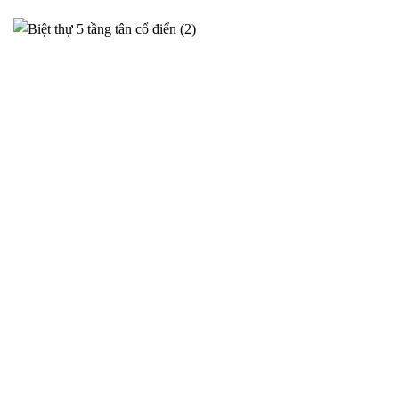
Phương án thiết kế siêu biệt thự cho anh Sơn tại Ý Yên –
2025NM95
Thiết kế siêu biệt thự tại Ý Yên cho gia đình Anh Sơn – Phương