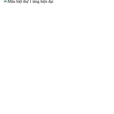
Biệt Thự Tân Cổ Điển Tại Hà Nam – Đẳng Cấp Sang Trọng
Bền Vững – 2025NM850
Trong bối cảnh đời sống ngày càng nâng cao, nhu cầu sở hữu
một không
THIẾT KẾ NHÀ CẤP 4