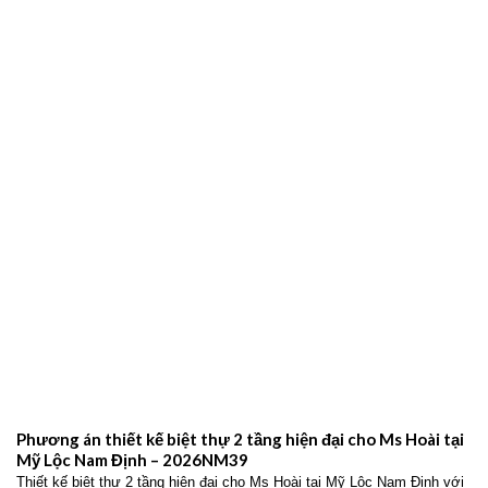
Phương án thiết kế nhà ống 2 tầng hiện đại cho gia đình anh
Giang tại Giao Thủy Nam Định – 2026NM42
Thiết kế nhà ống 2 tầng hiện đại cho gia đình anh Giang tại Giao Thủy
Nam Định với không gian