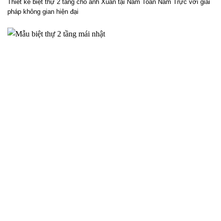
Phương án thiết kế biệt thự 2 tầng cho anh Xuân tại Nam
Toàn Nam Trực – 2025NM838
Thiết kế biệt thự 2 tầng cho anh Xuân tại Nam Toàn Nam Trực với giải
pháp không gian hiện đại