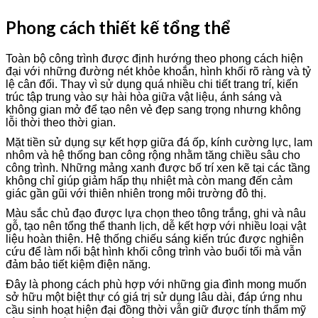
Phong cách thiết kế tổng thể
Toàn bộ công trình được định hướng theo phong cách hiện
đại với những đường nét khỏe khoắn, hình khối rõ ràng và tỷ
lệ cân đối. Thay vì sử dụng quá nhiều chi tiết trang trí, kiến
trúc tập trung vào sự hài hòa giữa vật liệu, ánh sáng và
không gian mở để tạo nên vẻ đẹp sang trọng nhưng không
lỗi thời theo thời gian.
Mặt tiền sử dụng sự kết hợp giữa đá ốp, kính cường lực, lam
nhôm và hệ thống ban công rộng nhằm tăng chiều sâu cho
công trình. Những mảng xanh được bố trí xen kẽ tại các tầng
không chỉ giúp giảm hấp thụ nhiệt mà còn mang đến cảm
giác gần gũi với thiên nhiên trong môi trường đô thị.
Màu sắc chủ đạo được lựa chọn theo tông trắng, ghi và nâu
gỗ, tạo nên tổng thể thanh lịch, dễ kết hợp với nhiều loại vật
liệu hoàn thiện. Hệ thống chiếu sáng kiến trúc được nghiên
cứu để làm nổi bật hình khối công trình vào buổi tối mà vẫn
đảm bảo tiết kiệm điện năng.
Đây là phong cách phù hợp với những gia đình mong muốn
sở hữu một biệt thự có giá trị sử dụng lâu dài, đáp ứng nhu
cầu sinh hoạt hiện đại đồng thời vẫn giữ được tính thẩm mỹ