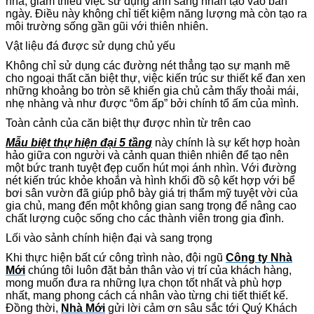
nhà, giảm thiểu việc sử dụng ánh sáng nhân tạo vào ban
ngày. Điều này không chỉ tiết kiệm năng lượng mà còn tạo ra
môi trường sống gần gũi với thiên nhiên.
Vật liệu đá được sử dụng chủ yếu
Không chỉ sử dụng các đường nét thẳng tạo sự mạnh mẽ
cho ngoại thất căn biệt thự, việc kiến trúc sư thiết kế đan xen
những khoảng bo tròn sẽ khiến gia chủ cảm thấy thoải mái,
nhẹ nhàng và như được “ôm ấp” bởi chính tổ ấm của mình.
Toàn cảnh của căn biệt thự được nhìn từ trên cao
Mẫu biệt thự hiện đại 5 tầng
này chính là sự kết hợp hoàn
hảo giữa con người và cảnh quan thiên nhiên để tạo nên
một bức tranh tuyệt đẹp cuốn hút mọi ánh nhìn. Với đường
nét kiến trúc khỏe khoắn và hình khối đồ sộ kết hợp với bể
bơi sân vườn đã giúp phô bày giá trị thẩm mỹ tuyệt vời của
gia chủ, mang đến một không gian sang trọng để nâng cao
chất lượng cuộc sống cho các thành viên trong gia đình.
Lối vào sảnh chính hiện đại và sang trọng
Khi thực hiện bất cứ công trình nào, đội ngũ
Công ty Nhà
Mới
chúng tôi luôn đặt bản thân vào vị trí của khách hàng,
mong muốn đưa ra những lựa chọn tốt nhất và phù hợp
nhất, mang phong cách cá nhân vào từng chi tiết thiết kế.
Đồng thời,
Nhà Mới
gửi lời cảm ơn sâu sắc tới Quý Khách