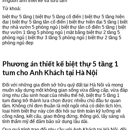
#nguồn ảnh thiết kế và sưu tầm
Từ khoá:
biệt thự 5 tầng | biệt thự 5 tầng cổ điển | biệt thự 5 tầng hiện
đại | biệt thự 5 tầng tân cổ điển | biệt thự hiện đại 5 tầng | biệt
thự nhà vườn 5 phòng ngủ | biệt thự tân cổ điển 5 tầng | biệt
thự vườn 1 tầng 5 phòng ngủ | mặt bằng biệt thự 2 tầng 5
phòng ngủ | biệt thự 3 tầng 5 phòng ngủ | biệt thự 2 tầng 5
phòng ngủ đẹp
Phương án thiết kế biệt thự 5 tầng 1
tum cho Anh Khách tại Hà Nội
Đối với những gia đình sở hữu quỹ đất tại Hà Nội và mong
muốn xây dựng một không gian sống vừa đẳng cấp, vừa đáp
ứng nhu cầu sinh hoạt của nhiều thế hệ, biệt thự 5 tầng 1
tum đang trở thành lựa chọn được nhiều chủ đầu tư quan
tâm. Không chỉ đơn thuần là một ngôi nhà có diện tích lớn,
loại hình biệt thự này còn đòi hỏi sự tính toán kỹ lưỡng về
công năng, kết cấu, giao thông đứng, thông gió, lấy sáng và
tính thẩm mỹ để đảm bảo sử dụng lâu dài.
Qua quá trình trao đổi nhu cầu với Anh Khách tại Hà Nội, đội