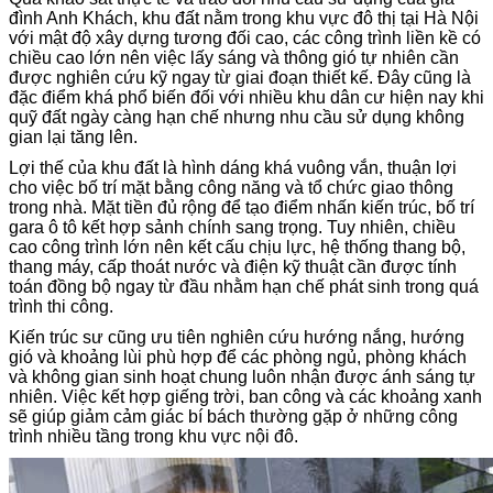
đình Anh Khách, khu đất nằm trong khu vực đô thị tại Hà Nội
với mật độ xây dựng tương đối cao, các công trình liền kề có
chiều cao lớn nên việc lấy sáng và thông gió tự nhiên cần
được nghiên cứu kỹ ngay từ giai đoạn thiết kế. Đây cũng là
đặc điểm khá phổ biến đối với nhiều khu dân cư hiện nay khi
quỹ đất ngày càng hạn chế nhưng nhu cầu sử dụng không
gian lại tăng lên.
Lợi thế của khu đất là hình dáng khá vuông vắn, thuận lợi
cho việc bố trí mặt bằng công năng và tổ chức giao thông
trong nhà. Mặt tiền đủ rộng để tạo điểm nhấn kiến trúc, bố trí
gara ô tô kết hợp sảnh chính sang trọng. Tuy nhiên, chiều
cao công trình lớn nên kết cấu chịu lực, hệ thống thang bộ,
thang máy, cấp thoát nước và điện kỹ thuật cần được tính
toán đồng bộ ngay từ đầu nhằm hạn chế phát sinh trong quá
trình thi công.
Kiến trúc sư cũng ưu tiên nghiên cứu hướng nắng, hướng
gió và khoảng lùi phù hợp để các phòng ngủ, phòng khách
và không gian sinh hoạt chung luôn nhận được ánh sáng tự
nhiên. Việc kết hợp giếng trời, ban công và các khoảng xanh
sẽ giúp giảm cảm giác bí bách thường gặp ở những công
trình nhiều tầng trong khu vực nội đô.