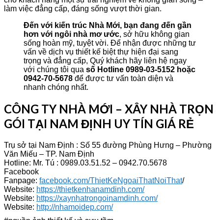
làm việc đẳng cấp, đáng sống vượt thời gian.
Đến với kiến trúc Nhà Mới, bạn đang đến gần
hơn với ngôi nhà mơ ước
, sở hữu không gian
sống hoàn mỹ, tuyệt vời. Để nhận được những tư
vấn về dịch vụ thiết kế biệt thự hiện đại sang
trọng và đẳng cấp, Quý khách hãy liên hệ ngay
với chúng tôi qua
số Hotline 0989-03-5152 hoặc
0942-70-5678
để được tư vấn toàn diện và
nhanh chóng nhất.
CÔNG TY NHÀ MỚI – XÂY NHÀ TRỌN
GÓI TẠI NAM ĐỊNH UY TÍN GIÁ RẺ
Trụ sở tại Nam Định : Số 55 đường Phùng Hưng – Phường
Văn Miếu – TP. Nam Định
Hotline: Mr. Tú : 0989.03.51.52 – 0942.70.5678
Facebook
Fanpage:
facebook.com/ThietKeNgoaiThatNoiThat
/
Website:
https://thietkenhanamdinh.com/
Website:
https://xaynhatrongoinamdinh.com/
Website:
http://nhamoidep.com/