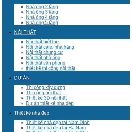
Nhà ống 2 tầng
Nhà ống 3 tầng
Nhà ống 4 tầng
Nhà ống 5 tầng
NỘI THẤT
Nội thất biệt thư
Nội thất cafe, nhà hàng
Nội thất chung cư
Nội thất nhà ống
Nội thất văn phòng
thiết kế thi công nội thất
DỰ ÁN
Thi công xây dựng
Thi công nội thất
Thiết kế 3D nội thất
Dự án thiết kế nhà đẹp
Thiết kế nhà đẹp
Thiết kế nhà đẹp tại Nam Định
Thiết kế nhà đẹp tại Hà Nam