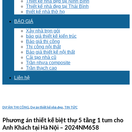
Thiết kế nhà đẹp tại Ninh Bình
Thiết kế nhà đẹp tại Thái Bình
thiết kế nhà thờ họ
BÁO GIÁ
Xây nhà trọn gói
báo giá thiết kế kiến trúc
Báo giá thi công
Thi công nội thất
Báo giá thiết kế nội thất
Cải tạo nhà cũ
Trần nhựa composite
Trần thạch cao
Liên hệ
DỰ ÁN THI CÔNG
,
Dự án thiết kế nhà đẹp
,
TIN TỨC
Phương án thiết kế biệt thự 5 tầng 1 tum cho
Anh Khách tại Hà Nội – 2024NM658