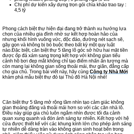
Chị phí dự kiến xây dựng trọn gói chìa kháo trao tay :
4,5 tỷ
Phong cách biệt thự hiện đại đang trở thành xu hướng lựa
chọn của nhiều gia đình nhờ sự kết hợp hoàn hảo của
nhưng khối hình vuông vức, độc đáo, đường nét sạch sẽ,
gãy gọn và không bị bó buộc theo bất kỳ một quy luật
nào.Đặc biệt, căn biệt thự 5 tầng lô góc sở hữu hai mặt tiền
được ốp đá xám sang trọng kết hợp với không gian tiểu
cảnh hồ bơi đẹp mắt không chỉ tạo điểm nhấn ấn tượng mà
còn mang lại không gian sống thoải mái, thư giãn, đẳng cấp
cho gia chủ. Trong bài viết này, hãy cùng
Công ty Nhà Mới
khám phá mẫu biệt thự đó tại Thủ đô Hà Nội nhé!
Căn biệt thự 5 tầng mở rộng tầm nhìn tạo cảm giác không
gian thoáng đãng và thoải mái hơn so với các căn nhà lô.
Điều này giúp gia chủ luôn ngắm nhìn được tối đa cảnh
quan xung quanh và đón ánh sáng tự nhiên. Kết hợp với hệ
cửa được thiết kế với các khung kính lớn cho phép ánh sáng
tự nhiên dễ dàng tràn vào không gian sinh hoạt bên trong