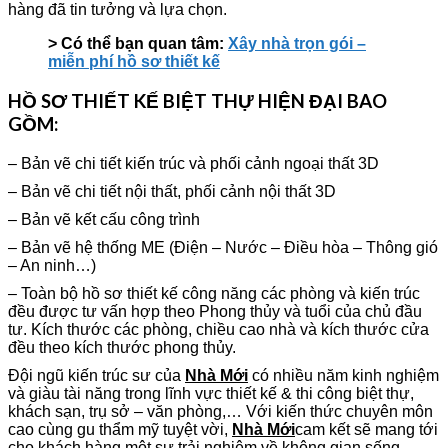
hàng đã tin tưởng và lựa chọn.
> Có thể bạn quan tâm:
Xây nhà trọn gói –
miễn phí hồ sơ thiết kế
HỒ SƠ THIẾT KẾ BIỆT THỰ HIỆN ĐẠI BAO
GỒM:
– Bản vẽ chi tiết kiến trúc và phối cảnh ngoại thất 3D
– Bản vẽ chi tiết nội thất, phối cảnh nội thất 3D
– Bản vẽ kết cấu công trình
– Bản vẽ hệ thống ME (Điện – Nước – Điều hòa – Thông gió
– An ninh…)
– Toàn bộ hồ sơ thiết kế công năng các phòng và kiến trúc
đều được tư vấn hợp theo Phong thủy và tuổi của chủ đầu
tư. Kích thước các phòng, chiều cao nhà và kích thước cửa
đều theo kích thước phong thủy.
Đội ngũ kiến trúc sư của
Nhà Mới
có nhiều năm kinh nghiệm
và giàu tài năng trong lĩnh vực thiết kế & thi công biệt thự,
khách sạn, trụ sở – văn phòng,… Với kiến thức chuyên môn
cao cùng gu thẩm mỹ tuyệt vời,
Nhà Mới
cam kết sẽ mang tới
cho khách hàng một sự trải nghiệm về không gian sống –