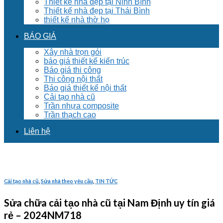
Thiết kế nhà đẹp tại Ninh Bình
Thiết kế nhà đẹp tại Thái Bình
thiết kế nhà thờ họ
BÁO GIÁ
Xây nhà trọn gói
báo giá thiết kế kiến trúc
Báo giá thi công
Thi công nội thất
Báo giá thiết kế nội thất
Cải tạo nhà cũ
Trần nhựa composite
Trần thạch cao
Liên hệ
Cải tạo nhà cũ
,
Sửa nhà theo yêu cầu
,
TIN TỨC
Sửa chữa cải tạo nhà cũ tại Nam Định uy tín giá
rẻ – 2024NM718