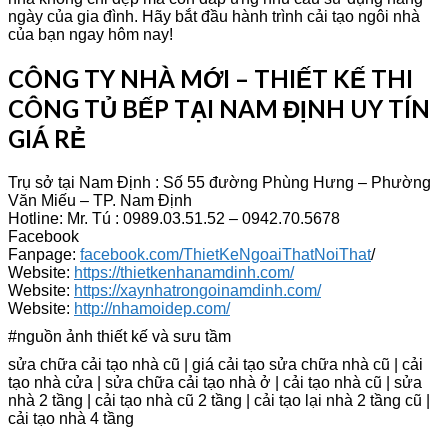
ngày của gia đình. Hãy bắt đầu hành trình cải tạo ngôi nhà
của bạn ngay hôm nay!
CÔNG TY NHÀ MỚI – THIẾT KẾ THI
CÔNG TỦ BẾP TẠI NAM ĐỊNH UY TÍN
GIÁ RẺ
Trụ sở tại Nam Định : Số 55 đường Phùng Hưng – Phường
Văn Miếu – TP. Nam Định
Hotline: Mr. Tú : 0989.03.51.52 – 0942.70.5678
Facebook
Fanpage:
facebook.com/ThietKeNgoaiThatNoiThat
/
Website:
https://thietkenhanamdinh.com/
Website:
https://xaynhatrongoinamdinh.com/
Website:
http://nhamoidep.com/
#nguồn ảnh thiết kế và sưu tầm
sửa chữa cải tạo nhà cũ | giá cải tạo sửa chữa nhà cũ | cải
tạo nhà cửa | sửa chữa cải tạo nhà ở | cải tạo nhà cũ | sửa
nhà 2 tầng | cải tạo nhà cũ 2 tầng | cải tạo lại nhà 2 tầng cũ |
cải tạo nhà 4 tầng