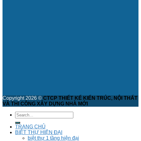
Copyright 2026 ©
CTCP THIẾT KẾ KIẾN TRÚC, NỘI THẤT
VÀ THI CÔNG XÂY DỰNG NHÀ MỚI
TRANG CHỦ
BIỆT THỰ HIỆN ĐẠI
biệt thự 1 tầng hiện đại