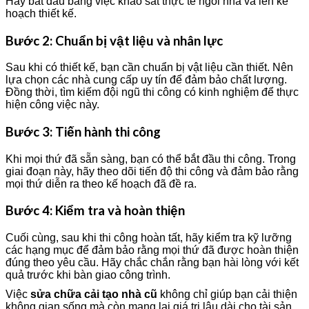
Hãy bắt đầu bằng việc khảo sát thực tế ngôi nhà và lên kế
hoạch thiết kế.
Bước 2: Chuẩn bị vật liệu và nhân lực
Sau khi có thiết kế, bạn cần chuẩn bị vật liệu cần thiết. Nên
lựa chọn các nhà cung cấp uy tín để đảm bảo chất lượng.
Đồng thời, tìm kiếm đội ngũ thi công có kinh nghiệm để thực
hiện công việc này.
Bước 3: Tiến hành thi công
Khi mọi thứ đã sẵn sàng, bạn có thể bắt đầu thi công. Trong
giai đoạn này, hãy theo dõi tiến độ thi công và đảm bảo rằng
mọi thứ diễn ra theo kế hoạch đã đề ra.
Bước 4: Kiểm tra và hoàn thiện
Cuối cùng, sau khi thi công hoàn tất, hãy kiểm tra kỹ lưỡng
các hạng mục để đảm bảo rằng mọi thứ đã được hoàn thiện
đúng theo yêu cầu. Hãy chắc chắn rằng bạn hài lòng với kết
quả trước khi bàn giao công trình.
Việc
sửa chữa cải tạo nhà cũ
không chỉ giúp bạn cải thiện
không gian sống mà còn mang lại giá trị lâu dài cho tài sản