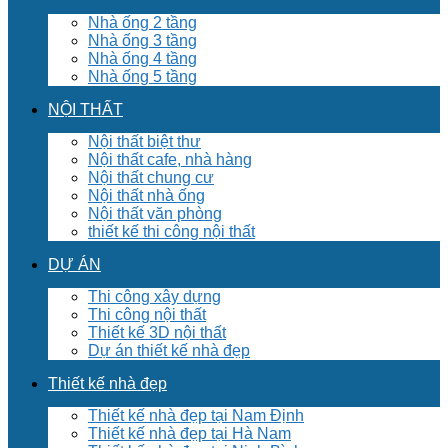
Nhà ống 2 tầng
Nhà ống 3 tầng
Nhà ống 4 tầng
Nhà ống 5 tầng
NỘI THẤT
Nội thất biệt thư
Nội thất cafe, nhà hàng
Nội thất chung cư
Nội thất nhà ống
Nội thất văn phòng
thiết kế thi công nội thất
DỰ ÁN
Thi công xây dựng
Thi công nội thất
Thiết kế 3D nội thất
Dự án thiết kế nhà đẹp
Thiết kế nhà đẹp
Thiết kế nhà đẹp tại Nam Định
Thiết kế nhà đẹp tại Hà Nam