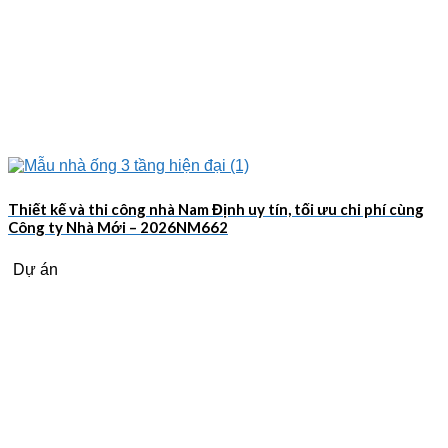
Thiết kế và thi công nhà Nam Định uy tín, tối ưu chi phí cùng
Công ty Nhà Mới – 2026NM662
Dự án