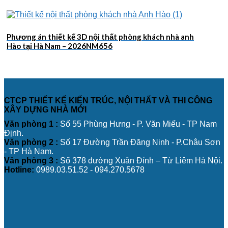
Phương án thiết kế 3D nội thất phòng khách nhà anh
Hào tại Hà Nam – 2026NM656
CTCP THIẾT KẾ KIẾN TRÚC, NỘI THẤT VÀ THI CÔNG
XÂY DỰNG NHÀ MỚI
Văn phòng 1 :
Số 55 Phùng Hưng - P. Văn Miếu - TP Nam
Định.
Văn phòng 2 :
Số 17 Đường Trần Đăng Ninh - P.Châu Sơn
- TP Hà Nam.
Văn phòng 3 :
Số 378 đường Xuân Đỉnh – Từ Liêm Hà Nội.
Hotline:
0989.03.51.52 - 094.270.5678