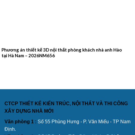
Phương án thiết kế 3D nội thất phòng khách nhà anh Hào
tại Hà Nam – 2026NM656
CTCP THIẾT KẾ KIẾN TRÚC, NỘI THẤT VÀ THI CÔNG
XÂY DỰNG NHÀ MỚI
Văn phòng 1 :
Số 55 Phùng Hưng - P. Văn Miếu - TP Nam
Định.