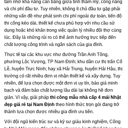
tâm nhờ khả năng cân bằng giữa tính thẩm mỹ, công năng
và chi phí đầu tư. Tuy nhiên, không ít chủ đầu tư gặp phải
những vấn đề như phát sinh chi phí ngoài dự toán, tiến độ
thi công kéo dài, thiết kế chưa phù hợp với nhu cầu sử
dụng hoặc khó khăn trong việc quản lý nhiều đội thợ cùng
lúc. Đây là những rủi ro có thể ảnh hưởng trực tiếp đến
chất lượng công trình và ngân sách của gia đình.
Thực tế tại các khu vực như đường Trần Anh Tông,
phường Lộc Vượng, TP Nam Định; khu dân cư thị trấn Cổ
Lễ, huyện Trực Ninh; hay xã Hải Trung, huyện Hải Hậu, thị
trường có rất nhiều đơn vị nhận thiết kế và xây dựng. Tuy
nhiên, để lựa chọn được một đơn vị uy tín, báo giá minh
bạch và đảm bảo chất lượng lâu dài lại không hề đơn
giản. Vì vậy, giải pháp
thi công mẫu nhà cấp 4 mái Nhật
đẹp giá rẻ tại Nam Định
theo hình thức trọn gói đang trở
thành lựa chọn được nhiều gia đình ưu tiên.
Với đội ngũ kiến trúc sư và kỹ sư giàu kinh nghiệm, Công