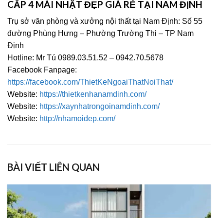
CẤP 4 MÁI NHẬT ĐẸP GIÁ RẺ TẠI NAM ĐỊNH
Trụ sở văn phòng và xưởng nội thất tại Nam Định: Số 55
đường Phùng Hưng – Phường Trường Thi – TP Nam
Định
Hotline: Mr Tú 0989.03.51.52 – 0942.70.5678
Facebook Fanpage:
https://facebook.com/ThietKeNgoaiThatNoiThat/
Website:
https://thietkenhanamdinh.com/
Website:
https://xaynhatrongoinamdinh.com/
Website:
http://nhamoidep.com/
BÀI VIẾT LIÊN QUAN