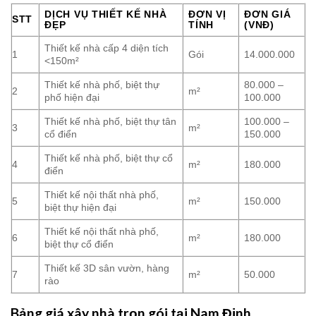
DỊCH VỤ THIẾT KẾ NHÀ
ĐƠN VỊ
ĐƠN GIÁ
STT
ĐẸP
TÍNH
(VNĐ)
Thiết kế nhà cấp 4 diện tích
1
Gói
14.000.000
<150m²
Thiết kế nhà phố, biệt thự
80.000 –
2
m²
phố hiện đại
100.000
Thiết kế nhà phố, biệt thự tân
100.000 –
3
m²
cổ điển
150.000
Thiết kế nhà phố, biệt thự cổ
4
m²
180.000
điển
Thiết kế nội thất nhà phố,
5
m²
150.000
biệt thự hiện đại
Thiết kế nội thất nhà phố,
6
m²
180.000
biệt thự cổ điển
Thiết kế 3D sân vườn, hàng
7
m²
50.000
rào
Bảng giá xây nhà trọn gói tại Nam Định