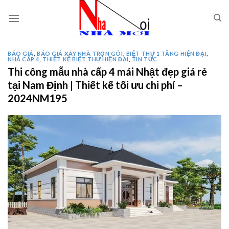
Skip
to
content
BÁO GIÁ
,
BÁO GIÁ XÂY NHÀ TRỌN GÓI
,
BIỆT THỰ 1 TẦNG HIỆN ĐẠI
,
NHÀ CẤP 4
,
THIẾT KẾ BIỆT THỰ HIỆN ĐẠI
,
TIN TỨC
Thi công mẫu nhà cấp 4 mái Nhật đẹp giá rẻ
tại Nam Định | Thiết kế tối ưu chi phí –
2024NM195