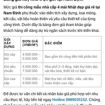
Mức giá
thi công mẫu nhà cấp 4 mái Nhật đẹp giá rẻ tại
Nam Định
phụ thuộc vào diện tích xây dựng, loại móng,
kết cấu, vật liệu hoàn thiện và yêu cầu thiết kế của từng
công trình. Dưới đây là bảng đơn giá tham khảo giúp
khách hàng dễ dàng dự trù ngân sách trước khi triển khai.
GÓI
ĐƠN GIÁ
XÂY
ĐẶC ĐIỂM
(VNĐ/M²)
DỰNG
Gói xây
4.500.000 –
Bao gồm thi công đến hết phần thô.
thô
5.000.000
Gói tiêu
6.500.000 –
Nhà phố 2–3 tầng, biệt thự hiện đại,
chuẩn
7.500.000
vật liệu khá, thiết kế cơ bản.
Gói cao
7.500.000 –
Biệt thự tân cổ điển, villa, vật liệu
cấp
9.500.000
hoàn thiện cao cấp.
Để được tư vấn chi tiết và nhận báo giá phù hợp với nhu
cầu thực tế, hãy liên hệ ngay
Hotline 0989035152
. Chúng