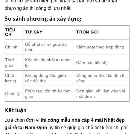
tôi hỗ trợ tư vấn miễn phí, khảo sát tận nơi và đề xuất
phương án thi công tối ưu nhất.
So sánh phương án xây dựng
TIÊU
TỰ XÂY
TRỌN GÓI
CHÍ
Dễ phát sinh ngoài dự
Chi phí
Kiểm soát theo hợp đồng
toán
Thời
Kéo dài do phải tự quản
Đảm bảo tiến độ
gian
lý
Chất
Không đồng đều giữa
Đồng bộ từ thiết kế đến thi
lượng
các đội thợ
công
Phức tạp, tốn nhiều thời
Đơn giản, chỉ làm việc với
Quản lý
gian
một đơn vị
Kết luận
Lựa chọn đơn vị
thi công mẫu nhà cấp 4 mái Nhật đẹp
giá rẻ tại Nam Định
uy tín sẽ giúp gia chủ tiết kiệm chi phí,