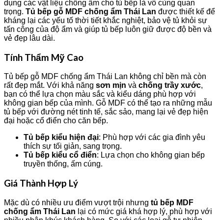
dụng các vật liệu chống ẩm cho tủ bếp là vô cùng quan
trọng.
Tủ bếp gỗ MDF chống ẩm Thái Lan
được thiết kế để
kháng lại các yếu tố thời tiết khắc nghiệt, bảo vệ tủ khỏi sự
tấn công của độ ẩm và giúp tủ bếp luôn giữ được độ bền và
vẻ đẹp lâu dài.
Tính Thẩm Mỹ Cao
Tủ bếp gỗ MDF chống ẩm Thái Lan không chỉ bền mà còn
rất đẹp mắt. Với khả năng
sơn mịn
và
chống trầy xước
,
bạn có thể lựa chọn màu sắc và kiểu dáng phù hợp với
không gian bếp của mình. Gỗ MDF có thể tạo ra những mẫu
tủ bếp với đường nét tinh tế, sắc sảo, mang lại vẻ đẹp hiện
đại hoặc cổ điển cho căn bếp.
Tủ bếp kiểu hiện đại
: Phù hợp với các gia đình yêu
thích sự tối giản, sang trọng.
Tủ bếp kiểu cổ điển
: Lựa chọn cho không gian bếp
truyền thống, ấm cúng.
Giá Thành Hợp Lý
Mặc dù có nhiều ưu điểm vượt trội nhưng
tủ bếp MDF
chống ẩm Thái Lan
lại có mức giá khá hợp lý, phù hợp với