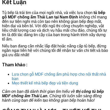
Kết Luận
Tủ bếp là trái tim của mọi ngôi nhà, và việc lựa chọn
tủ bếp
gỗ MDF chống ẩm Thái Lan tại Nam Định
không chỉ mang
đến sự tiện nghi mà còn tạo nên không gian bếp đẹp mắt,
hiện đại và bền bỉ. Với đội ngũ thi công chuyên nghiệp, vật
liệu chất lượng cao và dịch vụ hậu mãi chu đáo, chúng tôi tự
tin là đối tác đáng tin cậy của bạn trong hành trình xây dựng
tổ ấm.
Nếu bạn đang cân nhắc lắp đặt hoặc nâng cấp tủ bếp, đừng
ngần ngại liên hệ với chúng tôi để nhận tư vấn chi tiết và báo
giá ưu đãi nhất!
Tham khảo :
Lựa chọn gỗ MDF chống ẩm phù hợp cho nội thất nhà
bạn
Mẹo thiết kế nhà bếp đẹp và tiện dụng
Cảm ơn bạn đã dành thời gian tìm hiểu về
thi công tủ bếp
MDF chống ẩm Thái Lan
. Chúng tôi luôn sẵn sàng đồng
hành cùng bạn để kiến tạo không gian bếp hoàn hảo!