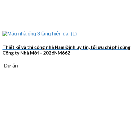
Thiết kế và thi công nhà Nam Định uy tín, tối ưu chi phí cùng
Công ty Nhà Mới – 2026NM662
Dự án