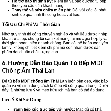
Hỗ trợ bảo trì định kỳ:
Kiểm tra và bảo dưỡng tủ bếp
theo yêu cầu của khách hàng.
Thay thế và sửa chữa miễn phí:
Đối với các lỗi phát
sinh do quá trình thi công hoặc vật liệu.
Tối Ưu Chi Phí Và Thời Gian
Nhờ quy trình thi công chuyên nghiệp và vật liệu được nhập
khẩu trực tiếp, chúng tôi cam kết mang lại mức giá hợp lý và
thời gian hoàn thiện nhanh chóng. Bạn có thể hoàn toàn yên
tâm vì không chỉ tiết kiệm chi phí mà còn nhận được sản
phẩm đạt chuẩn chất lượng cao.
6. Hướng Dẫn Bảo Quản Tủ Bếp MDF
Chống Ẩm Thái Lan
Để
tủ bếp MDF chống ẩm Thái Lan
luôn bền đẹp, việc bảo
quản và vệ sinh đúng cách là điều vô cùng quan trọng. Dưới
đây là những lưu ý và mẹo hữu ích mà bạn có thể áp dụng.
Lưu Ý Khi Sử Dụng
Tránh tiếp xúc trực tiếp với nước:
Mặc dù có khả