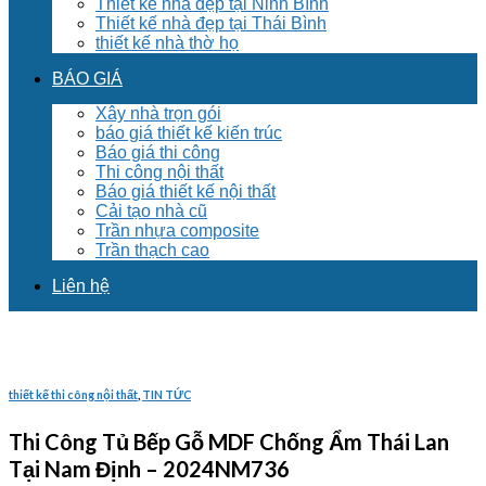
Thiết kế nhà đẹp tại Ninh Bình
Thiết kế nhà đẹp tại Thái Bình
thiết kế nhà thờ họ
BÁO GIÁ
Xây nhà trọn gói
báo giá thiết kế kiến trúc
Báo giá thi công
Thi công nội thất
Báo giá thiết kế nội thất
Cải tạo nhà cũ
Trần nhựa composite
Trần thạch cao
Liên hệ
thiết kế thi công nội thất
,
TIN TỨC
Thi Công Tủ Bếp Gỗ MDF Chống Ẩm Thái Lan
Tại Nam Định – 2024NM736