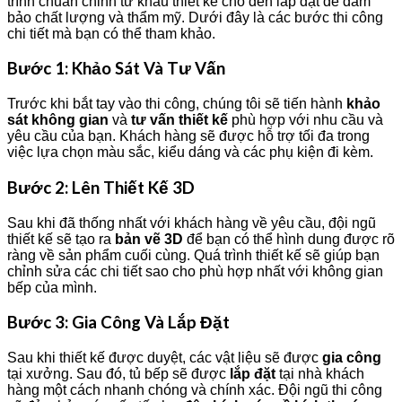
trình chuẩn chỉnh từ khâu thiết kế cho đến lắp đặt để đảm
bảo chất lượng và thẩm mỹ. Dưới đây là các bước thi công
chi tiết mà bạn có thể tham khảo.
Bước 1: Khảo Sát Và Tư Vấn
Trước khi bắt tay vào thi công, chúng tôi sẽ tiến hành
khảo
sát không gian
và
tư vấn thiết kế
phù hợp với nhu cầu và
yêu cầu của bạn. Khách hàng sẽ được hỗ trợ tối đa trong
việc lựa chọn màu sắc, kiểu dáng và các phụ kiện đi kèm.
Bước 2: Lên Thiết Kế 3D
Sau khi đã thống nhất với khách hàng về yêu cầu, đội ngũ
thiết kế sẽ tạo ra
bản vẽ 3D
để bạn có thể hình dung được rõ
ràng về sản phẩm cuối cùng. Quá trình thiết kế sẽ giúp bạn
chỉnh sửa các chi tiết sao cho phù hợp nhất với không gian
bếp của mình.
Bước 3: Gia Công Và Lắp Đặt
Sau khi thiết kế được duyệt, các vật liệu sẽ được
gia công
tại xưởng. Sau đó, tủ bếp sẽ được
lắp đặt
tại nhà khách
hàng một cách nhanh chóng và chính xác. Đội ngũ thi công