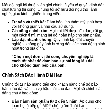
Một đội ngũ kỹ thuật viên giỏi chính là yếu tố quyết định đến
chất lượng thi công. Chúng tôi sở hữu đội ngũ thợ lành
nghề, giàu kinh nghiệm trong việc:
Tư vấn và thiết kế:
Đảm bảo tính thẩm mỹ, phù hợp
với không gian và nhu cầu sử dụng.
Gia công chính xác:
Mọi chi tiết được đo đạc, cắt gọt
một cách tỉ mỉ, mang lại độ hoàn hảo cho sản phẩm.
Lắp đặt nhanh chóng:
Quy trình lắp đặt chuyên
nghiệp, không gây ảnh hưởng đến các hoạt động sinh
hoạt trong gia đình.
“Chọn một đơn vị thi công chuyên nghiệp là
cách tốt nhất để đảm bảo sự hài lòng lâu dài
cho không gian bếp của bạn.”
Chính Sách Bảo Hành Dài Hạn
Chúng tôi tự hào mang đến cho khách hàng chế độ bảo
hành lâu dài và dịch vụ hậu mãi chu đáo. Một số chính sách
đáng chú ý bao gồm:
Bảo hành sản phẩm từ 2 đến 5 năm:
Áp dụng cho
toàn bộ tủ bếp gỗ MDF chống ẩm Thái Lan.