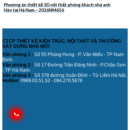
Phương án thiết kế 3D nội thất phòng khách nhà anh
Hào tại Hà Nam – 2026NM656
CTCP THIẾT KẾ KIẾN TRÚC, NỘI THẤT VÀ THI CÔNG
XÂY DỰNG NHÀ MỚI
Văn phòng 1 :
Số 55 Phùng Hưng - P. Văn Miếu - TP Nam
Định.
Văn phòng 2 :
Số 17 Đường Trần Đăng Ninh - P.Châu Sơn
- TP Hà Nam.
Văn phòng 3 :
Số 378 đường Xuân Đỉnh – Từ Liêm Hà Nội.
Hotline:
0989.03.51.52 - 094.270.5678