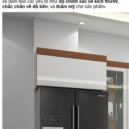
sẽ đảm bảo các yếu tố như
độ chính xác về kích thước
,
chắc chắn về độ bền
, và
thẩm mỹ
cho sản phẩm.