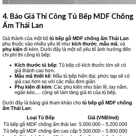
4. Báo Giá Thi Công Tủ Bếp MDF Chống
Ẩm Thái Lan
Giá thành của một bộ
tủ bếp gỗ MDF chống ẩm Thái Lan
phụ thuộc vào nhiều yếu tố như
kích thước
,
mẫu mã
, và
phụ kiện
đi kèm. Dưới đây là một số yếu tố ảnh hưởng đến
chi phí thi công tủ bếp:
Kích thước tủ bếp
: Tủ bếp có kích thước lớn sẽ có
giá thành cao hơn.
Mẫu mã thiết kế
: Mẫu tủ bếp hiện đại, phức tạp sẽ có
giá cao hơn so với các mẫu đơn giản.
Phụ kiện đi kèm
: Các phụ kiện như bản lề, tay nắm,
ngăn kéo,… cũng sẽ làm tăng giá trị của tủ bếp.
Dưới đây là bảng giá tham khảo cho
tủ bếp gỗ MDF chống
ẩm Thái Lan
:
Loại Tủ Bếp
Giá (VNĐ/md)
Tủ bếp gỗ MDF chống ẩm thái lan
5.000.000 – 5.200.000
Tủ bếp gỗ MDF chống ẩm cao cấp
5.500.000 – 5.800.000