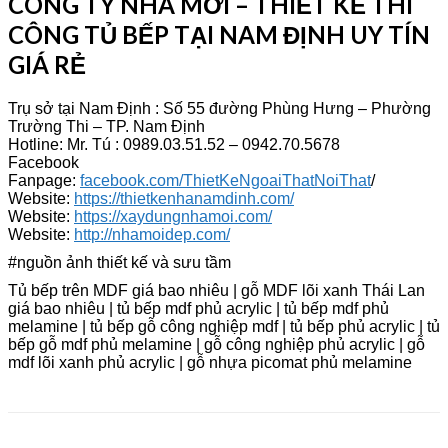
CÔNG TY NHÀ MỚI – THIẾT KẾ THI
CÔNG TỦ BẾP TẠI NAM ĐỊNH UY TÍN
GIÁ RẺ
Trụ sở tại Nam Định : Số 55 đường Phùng Hưng – Phường
Trường Thi – TP. Nam Định
Hotline: Mr. Tú : 0989.03.51.52 – 0942.70.5678
Facebook
Fanpage:
facebook.com/ThietKeNgoaiThatNoiThat
/
Website:
https://thietkenhanamdinh.com/
Website:
https://xaydungnhamoi.com/
Website:
http://nhamoidep.com/
#nguồn ảnh thiết kế và sưu tầm
Tủ bếp trên MDF giá bao nhiêu | gỗ MDF lõi xanh Thái Lan
giá bao nhiêu | tủ bếp mdf phủ acrylic | tủ bếp mdf phủ
melamine | tủ bếp gỗ công nghiệp mdf | tủ bếp phủ acrylic | tủ
bếp gỗ mdf phủ melamine | gỗ công nghiệp phủ acrylic | gỗ
mdf lõi xanh phủ acrylic | gỗ nhựa picomat phủ melamine