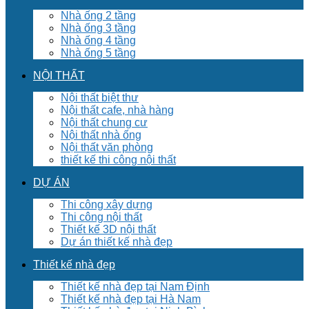
Nhà ống 2 tầng
Nhà ống 3 tầng
Nhà ống 4 tầng
Nhà ống 5 tầng
NỘI THẤT
Nội thất biệt thư
Nội thất cafe, nhà hàng
Nội thất chung cư
Nội thất nhà ống
Nội thất văn phòng
thiết kế thi công nội thất
DỰ ÁN
Thi công xây dựng
Thi công nội thất
Thiết kế 3D nội thất
Dự án thiết kế nhà đẹp
Thiết kế nhà đẹp
Thiết kế nhà đẹp tại Nam Định
Thiết kế nhà đẹp tại Hà Nam