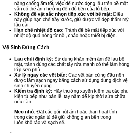
năng chống ẩm tốt, việc để nước đọng lâu trên bề mặt
vẫn có thể ảnh hưởng đến độ bền của tủ bếp.
Không để vật sắc nhọn tiếp xúc với bề mặt:
Điều
này giúp hạn chế trầy xước, giữ được vẻ đẹp thẩm mỹ
lâu dài.
Hạn chế nhiệt độ cao:
Tránh để bề mặt tiếp xúc với
nhiệt độ quá nóng từ nồi, chảo hoặc thiết bị điện.
Vệ Sinh Đúng Cách
Lau chùi định kỳ:
Sử dụng khăn mềm ẩm để lau bề
mặt, tránh dùng các chất tẩy rửa mạnh có thể làm hỏng
lớp sơn phủ.
Xử lý ngay các vết bẩn:
Các vết bẩn cứng đầu nên
được làm sạch ngay bằng cách sử dụng dung dịch vệ
sinh chuyên dụng.
Kiểm tra định kỳ:
Hãy thường xuyên kiểm tra các phụ
kiện tủ bếp như bản lề, tay nắm để kịp thời sửa chữa
nếu cần.
Mẹo nhỏ:
Đặt các gói hút ẩm hoặc than hoạt tính
trong các ngăn tủ để giữ không gian bên trong
luôn khô ráo và sạch sẽ.