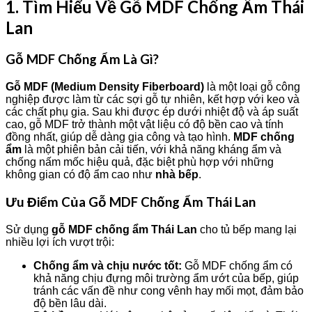
1. Tìm Hiểu Về Gỗ MDF Chống Ẩm Thái
Lan
Gỗ MDF Chống Ẩm Là Gì?
Gỗ MDF (Medium Density Fiberboard)
là một loại gỗ công
nghiệp được làm từ các sợi gỗ tự nhiên, kết hợp với keo và
các chất phụ gia. Sau khi được ép dưới nhiệt độ và áp suất
cao, gỗ MDF trở thành một vật liệu có độ bền cao và tính
đồng nhất, giúp dễ dàng gia công và tạo hình.
MDF chống
ẩm
là một phiên bản cải tiến, với khả năng kháng ẩm và
chống nấm mốc hiệu quả, đặc biệt phù hợp với những
không gian có độ ẩm cao như
nhà bếp
.
Ưu Điểm Của Gỗ MDF Chống Ẩm Thái Lan
Sử dụng
gỗ MDF chống ẩm Thái Lan
cho tủ bếp mang lại
nhiều lợi ích vượt trội:
Chống ẩm và chịu nước tốt:
Gỗ MDF chống ẩm có
khả năng chịu đựng môi trường ẩm ướt của bếp, giúp
tránh các vấn đề như cong vênh hay mối mọt, đảm bảo
độ bền lâu dài.