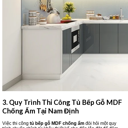
3. Quy Trình Thi Công Tủ Bếp Gỗ MDF
Chống Ẩm Tại Nam Định
Việc thi công
tủ bếp gỗ MDF chống ẩm
đòi hỏi một quy