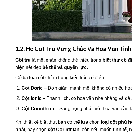
1.2. Hệ Cột Trụ Vững Chắc Và Hoa Văn Tinh
Cột trụ
là một phần không thể thiếu trong
biệt thự cổ đ
hiện nét đẹp
bề thế và quyền lực
.
Có ba loại cột chính trong kiến trúc cổ điển:
Cột Doric
– Đơn giản, mạnh mẽ, không có nhiều họa 
Cột Ionic
– Thanh lịch, có hoa văn nhẹ nhàng và đầu
Cột Corinthian
– Sang trọng nhất, với hoa văn cầu k
Khi thiết kế biệt thự, bạn có thể lựa chọn
loại cột phù 
phái
, hãy chọn
cột Corinthian
, còn nếu muốn
tinh tế,