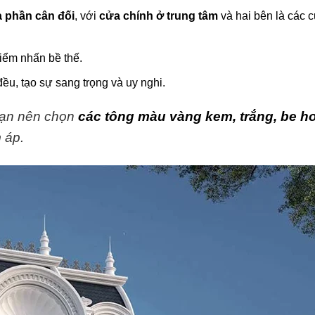
a phần cân đối
, với
cửa chính ở trung tâm
và hai bên là các 
iểm nhấn bề thế.
ều, tạo sự sang trọng và uy nghi.
bạn nên chọn
các tông màu vàng kem, trắng, be h
 áp.