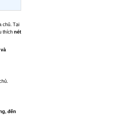
a chủ. Tại
u thích
nét
 và
chủ.
ông, đến