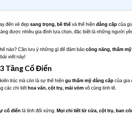
gay đến vẻ đẹp
sang trọng, bề thế
và thể hiện
đẳng cấp
của gi
càng được nhiều gia đình lựa chọn, đặc biệt là những người yê
thế nào? Cần lưu ý những gì để đảm bảo
công năng, thẩm mỹ
bài viết này!
 3 Tầng Cổ Điển
kiến trúc mà còn là sự thể hiện
gu thẩm mỹ đẳng cấp
của gia 
g các chi tiết
hoa văn, cột trụ, mái vòm
vô cùng tinh tế.
hự cổ điển
là tính đối xứng.
Mọi chi tiết từ cửa, cột trụ, ban c