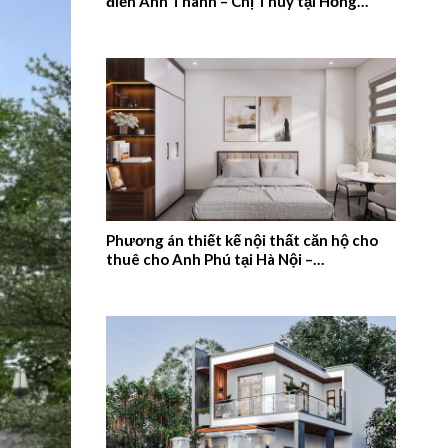
điển Anh Thanh – Chị Thúy tại Hồng
Quang, Nam Định – 2026NM659
Phương án thiết kế nội thất căn hộ cho
thuê cho Anh Phú tại Hà Nội –
2026NM658