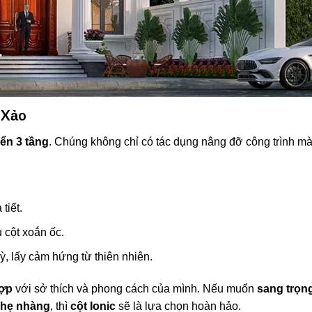
 Xảo
iển 3 tầng
. Chúng không chỉ có tác dụng nâng đỡ công trình mà
tiết.
 cột xoắn ốc.
ỳ, lấy cảm hứng từ thiên nhiên.
hợp
với sở thích và phong cách của mình. Nếu muốn
sang trọn
 nhẹ nhàng
, thì
cột Ionic
sẽ là lựa chọn hoàn hảo.