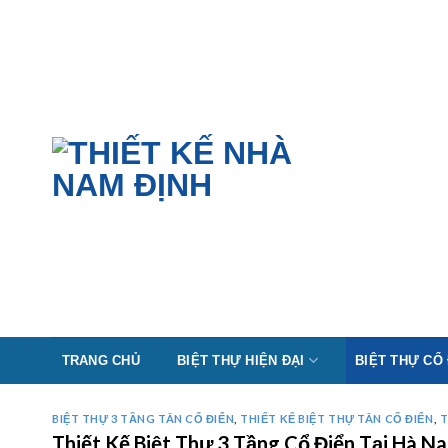
Skip
to
content
TRANG CHỦ
BIỆT THỰ HIỆN ĐẠI
BIỆT THỰ CỔ
BIỆT THỰ 3 TẦNG TÂN CỔ ĐIỂN
,
THIẾT KẾ BIỆT THỰ TÂN CỔ ĐIỂN
,
T
Thiết Kế Biệt Thự 3 Tầng Cổ Điển Tại Hà