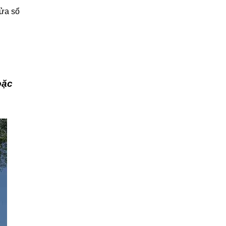
cửa sổ
oặc