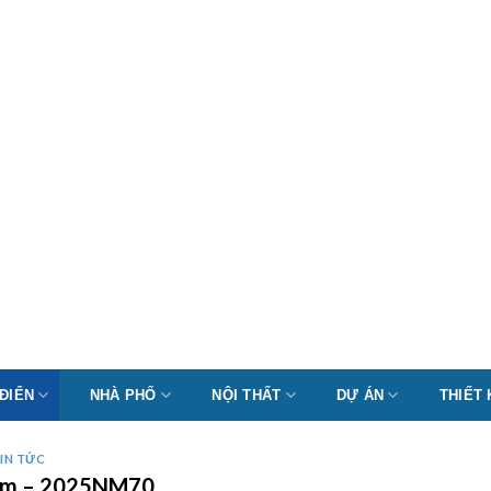
 ĐIỂN
NHÀ PHỐ
NỘI THẤT
DỰ ÁN
THIẾT
IN TỨC
 Nam – 2025NM70