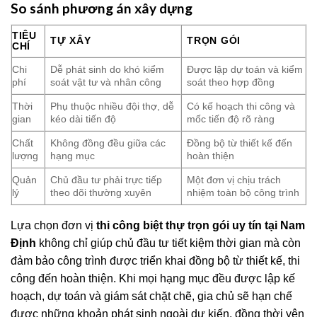
So sánh phương án xây dựng
TIÊU
TỰ XÂY
TRỌN GÓI
CHÍ
Chi
Dễ phát sinh do khó kiểm
Được lập dự toán và kiểm
phí
soát vật tư và nhân công
soát theo hợp đồng
Thời
Phụ thuộc nhiều đội thợ, dễ
Có kế hoạch thi công và
gian
kéo dài tiến độ
mốc tiến độ rõ ràng
Chất
Không đồng đều giữa các
Đồng bộ từ thiết kế đến
lượng
hạng mục
hoàn thiện
Quản
Chủ đầu tư phải trực tiếp
Một đơn vị chịu trách
lý
theo dõi thường xuyên
nhiệm toàn bộ công trình
Lựa chọn đơn vị
thi công biệt thự trọn gói uy tín tại Nam
Định
không chỉ giúp chủ đầu tư tiết kiệm thời gian mà còn
đảm bảo công trình được triển khai đồng bộ từ thiết kế, thi
công đến hoàn thiện. Khi mọi hạng mục đều được lập kế
hoạch, dự toán và giám sát chặt chẽ, gia chủ sẽ hạn chế
được những khoản phát sinh ngoài dự kiến, đồng thời yên