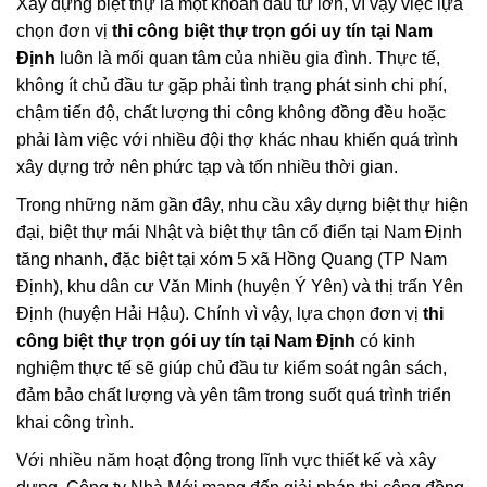
Xây dựng biệt thự là một khoản đầu tư lớn, vì vậy việc lựa
chọn đơn vị
thi công biệt thự trọn gói uy tín tại Nam
Định
luôn là mối quan tâm của nhiều gia đình. Thực tế,
không ít chủ đầu tư gặp phải tình trạng phát sinh chi phí,
chậm tiến độ, chất lượng thi công không đồng đều hoặc
phải làm việc với nhiều đội thợ khác nhau khiến quá trình
xây dựng trở nên phức tạp và tốn nhiều thời gian.
Trong những năm gần đây, nhu cầu xây dựng biệt thự hiện
đại, biệt thự mái Nhật và biệt thự tân cổ điển tại Nam Định
tăng nhanh, đặc biệt tại xóm 5 xã Hồng Quang (TP Nam
Định), khu dân cư Văn Minh (huyện Ý Yên) và thị trấn Yên
Định (huyện Hải Hậu). Chính vì vậy, lựa chọn đơn vị
thi
công biệt thự trọn gói uy tín tại Nam Định
có kinh
nghiệm thực tế sẽ giúp chủ đầu tư kiểm soát ngân sách,
đảm bảo chất lượng và yên tâm trong suốt quá trình triển
khai công trình.
Với nhiều năm hoạt động trong lĩnh vực thiết kế và xây