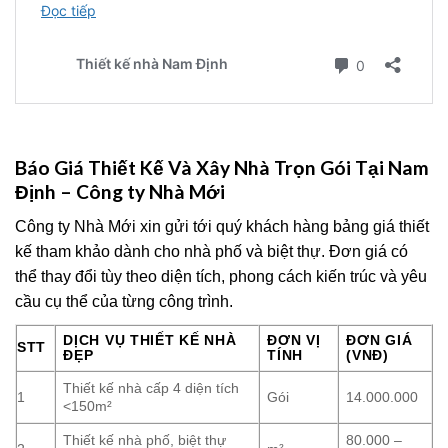
Báo Giá Thiết Kế Và Xây Nhà Trọn Gói Tại Nam
Định – Công ty Nhà Mới
Công ty Nhà Mới xin gửi tới quý khách hàng bảng giá thiết
kế tham khảo dành cho nhà phố và biệt thự. Đơn giá có
thể thay đổi tùy theo diện tích, phong cách kiến trúc và yêu
cầu cụ thể của từng công trình.
DỊCH VỤ THIẾT KẾ NHÀ
ĐƠN VỊ
ĐƠN GIÁ
STT
ĐẸP
TÍNH
(VNĐ)
Thiết kế nhà cấp 4 diện tích
1
Gói
14.000.000
<150m²
Thiết kế nhà phố, biệt thự
80.000 –