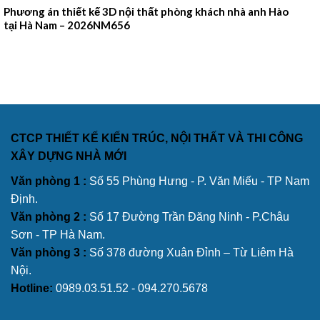
Phương án thiết kế 3D nội thất phòng khách nhà anh Hào
tại Hà Nam – 2026NM656
CTCP THIẾT KẾ KIẾN TRÚC, NỘI THẤT VÀ THI CÔNG
XÂY DỰNG NHÀ MỚI
Văn phòng 1 :
Số 55 Phùng Hưng - P. Văn Miếu - TP Nam
Định.
Văn phòng 2 :
Số 17 Đường Trần Đăng Ninh - P.Châu
Sơn - TP Hà Nam.
Văn phòng 3 :
Số 378 đường Xuân Đỉnh – Từ Liêm Hà
Nội.
Hotline:
0989.03.51.52 - 094.270.5678