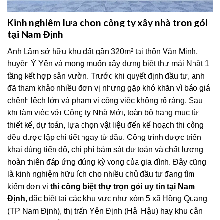
Kinh nghiệm lựa chọn công ty xây nhà trọn gói
tại Nam Định
Anh Lâm sở hữu khu đất gần 320m² tại thôn Văn Minh,
huyện Ý Yên và mong muốn xây dựng biệt thự mái Nhật 1
tầng kết hợp sân vườn. Trước khi quyết định đầu tư, anh
đã tham khảo nhiều đơn vị nhưng gặp khó khăn vì báo giá
chênh lệch lớn và phạm vi công việc không rõ ràng. Sau
khi làm việc với Công ty Nhà Mới, toàn bộ hạng mục từ
thiết kế, dự toán, lựa chọn vật liệu đến kế hoạch thi công
đều được lập chi tiết ngay từ đầu. Công trình được triển
khai đúng tiến độ, chi phí bám sát dự toán và chất lượng
hoàn thiện đáp ứng đúng kỳ vọng của gia đình. Đây cũng
là kinh nghiệm hữu ích cho nhiều chủ đầu tư đang tìm
kiếm đơn vị
thi công biệt thự trọn gói uy tín tại Nam
Định
, đặc biệt tại các khu vực như xóm 5 xã Hồng Quang
(TP Nam Định), thị trấn Yên Định (Hải Hậu) hay khu dân