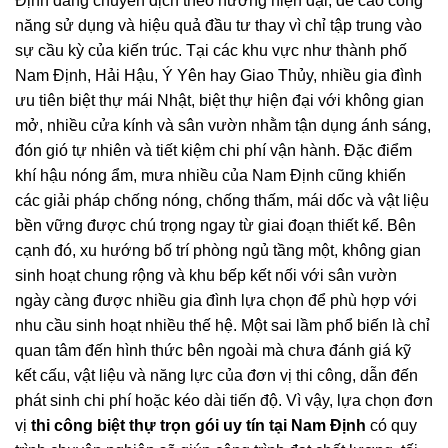
Định đang chuyển dịch theo hướng hiện đại, đề cao công
năng sử dụng và hiệu quả đầu tư thay vì chỉ tập trung vào
sự cầu kỳ của kiến trúc. Tại các khu vực như thành phố
Nam Định, Hải Hậu, Ý Yên hay Giao Thủy, nhiều gia đình
ưu tiên biệt thự mái Nhật, biệt thự hiện đại với không gian
mở, nhiều cửa kính và sân vườn nhằm tận dụng ánh sáng,
đón gió tự nhiên và tiết kiệm chi phí vận hành. Đặc điểm
khí hậu nóng ẩm, mưa nhiều của Nam Định cũng khiến
các giải pháp chống nóng, chống thấm, mái dốc và vật liệu
bền vững được chú trọng ngay từ giai đoạn thiết kế. Bên
cạnh đó, xu hướng bố trí phòng ngủ tầng một, không gian
sinh hoạt chung rộng và khu bếp kết nối với sân vườn
ngày càng được nhiều gia đình lựa chọn để phù hợp với
nhu cầu sinh hoạt nhiều thế hệ. Một sai lầm phổ biến là chỉ
quan tâm đến hình thức bên ngoài mà chưa đánh giá kỹ
kết cấu, vật liệu và năng lực của đơn vị thi công, dẫn đến
phát sinh chi phí hoặc kéo dài tiến độ. Vì vậy, lựa chọn đơn
vị
thi công biệt thự trọn gói uy tín tại Nam Định
có quy