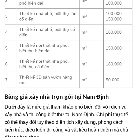
2
m²
phố hiện đại
100.000
Thiết kế nhà phố, biệt thự tân
100.000 –
3
m²
cổ điển
150.000
Thiết kế nhà phố, biệt thự cổ
4
m²
180.000
điển
Thiết kế nội thất nhà phố,
5
m²
150.000
biệt thự hiện đại
Thiết kế nội thất nhà phố,
6
m²
180.000
biệt thự cổ điển
Thiết kế 3D sân vườn hàng
7
m²
50.000
rào
Bảng giá xây nhà trọn gói tại Nam Định
Dưới đây là mức giá tham khảo phổ biến đối với dịch vụ
xây nhà và thi công biệt thự tại Nam Định. Chi phí thực tế
có thể thay đổi tùy theo diện tích xây dựng, phong cách
kiến trúc, điều kiện thi công và vật liệu hoàn thiện mà chủ