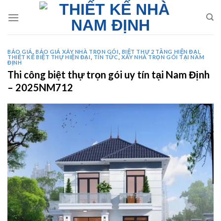
Skip
to
content
BÁO GIÁ
,
BÁO GIÁ XÂY NHÀ TRỌN GÓI
,
BIỆT THỰ 2 TẦNG HIỆN ĐẠI
,
THIẾT KẾ BIỆT THỰ HIỆN ĐẠI
,
TIN TỨC
,
XÂY NHÀ TRỌN GÓI TẠI NAM
ĐỊNH
Thi công biệt thự trọn gói uy tín tại Nam Định
– 2025NM712