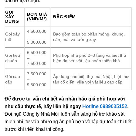
đầu tư lựa chọn.
GÓI
ĐƠN GIÁ
XÂY
ĐẶC ĐIỂM
(VNĐ/M²)
DỰNG
4.500.000
Gói xây
Bao gồm toàn bộ phần móng, khung,
–
thô
sàn, mái và tường xây.
5.000.000
6.500.000
Gói tiêu
Phù hợp nhà phố 2–3 tầng và biệt thự
–
chuẩn
hiện đại với vật liệu hoàn thiện khá.
7.500.000
7.500.000
Gói cao
Áp dụng cho biệt thự mái Nhật, biệt thự
–
cấp
tân cổ điển, villa với vật liệu cao cấp.
9.500.000
Để được tư vấn chi tiết và nhận báo giá phù hợp với
nhu cầu thực tế, hãy liên hệ ngay
Hotline 0989035152
.
Đội ngũ Công ty Nhà Mới luôn sẵn sàng hỗ trợ khảo sát
miễn phí, tư vấn phương án phù hợp và lập dự toán chi tiết
trước khi triển khai thi công.